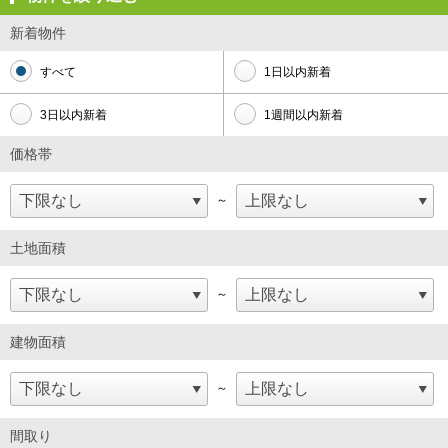
新着物件
すべて
1日以内新着
3日以内新着
1週間以内新着
価格帯
～
土地面積
～
建物面積
～
間取り