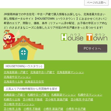
ページの上部へ
JR留萌本線での中古住宅・中古一戸建て購入情報をお探しなら、北海道最大住まい
探し情報ポータルサイト【HOUSETOWN（ハウスタウン）】におまかせください!ご
希望のエリア、間取り、価格、条件（リフォーム済や駅近、お子様の学区エリア内な
ど）のさまざまなニーズに合致したエリア付近の中古戸建がきっと見つかります!
PCサイトへ
HOUSETOWN(ハウスタウン)
北海道新築一戸建て
北海道中古一戸建て
北海道新築マンション
北海道中古マンション
北海道売り土地
北海道注文住宅
人気エリアの物件種別から売買物件を探す
札幌新築一戸建て
札幌中古一戸建て
札幌新築マンション
札幌中古マンション
札幌売り土地
苫小牧市 不動産
苫小牧市 新築戸建
苫小牧市 中古戸建
苫小牧市 中古マンション
苫小牧市 土地
小樽市 不動産
小樽市 新築戸建
小樽市 中古戸建