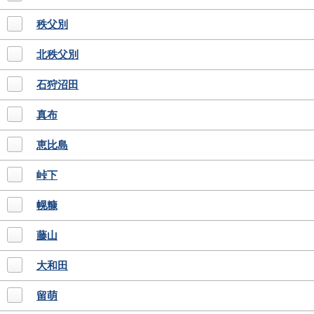
秩父別
北秩父別
石狩沼田
真布
恵比島
峠下
幌糠
藤山
大和田
留萌