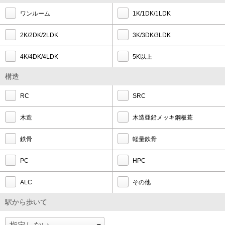
ワンルーム
1K/1DK/1LDK
2K/2DK/2LDK
3K/3DK/3LDK
4K/4DK/4LDK
5K以上
構造
RC
SRC
木造
木造亜鉛メッキ鋼板葺
鉄骨
軽量鉄骨
PC
HPC
ALC
その他
駅から歩いて