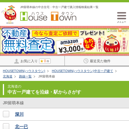
JR留萌本線の中古住宅・中古一戸建て購入情報検索結果一覧
メニュー
お気に入り
0
最近見た物件
件
HOUSETOWN(ハウスタウン)
HOUSETOWN(ハウスタウン)中古一戸建て
北海道
路線一覧
JR留萌本線
北海道の
中古一戸建てを沿線・駅からさがす
JR留萌本線
深川
北一已