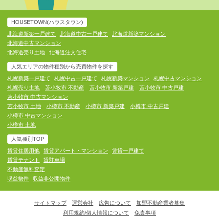
HOUSETOWN(ハウスタウン)
北海道新築一戸建て
北海道中古一戸建て
北海道新築マンション
北海道中古マンション
北海道売り土地
北海道注文住宅
人気エリアの物件種別から売買物件を探す
札幌新築一戸建て
札幌中古一戸建て
札幌新築マンション
札幌中古マンション
札幌売り土地
苫小牧市 不動産
苫小牧市 新築戸建
苫小牧市 中古戸建
苫小牧市 中古マンション
苫小牧市 土地
小樽市 不動産
小樽市 新築戸建
小樽市 中古戸建
小樽市 中古マンション
小樽市 土地
人気種別TOP
賃貸住居用他
賃貸アパート・マンション
賃貸一戸建て
賃貸テナント
貸駐車場
不動産無料査定
収益物件
収益非公開物件
サイトマップ
運営会社
広告について
加盟不動産業者募集
利用規約/個人情報について
免責事項