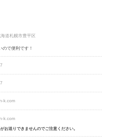
北海道札幌市豊平区
いので便利です！
7
7
n-k.com
n-k.com
事がお送りできませんのでご注意ください。