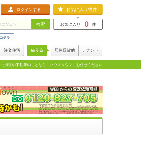
お気に入り物件
ログインする
0
検索
お気に入り
件
コチラ
注文住宅
借りる
居住賃貸他
テナント
北海道の不動産のことなら、ハウスタウンにお任せください