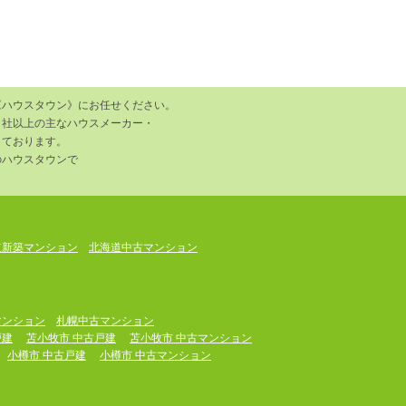
《ハウスタウン》にお任せください。
０社以上の主なハウスメーカー・
しております。
のハウスタウンで
道新築マンション
北海道中古マンション
マンション
札幌中古マンション
戸建
苫小牧市 中古戸建
苫小牧市 中古マンション
小樽市 中古戸建
小樽市 中古マンション