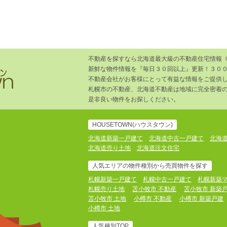
不動産を探すなら北海道最大級の不動産住宅情報
新鮮な物件情報を『毎日３０回以上』更新！３０
不動産会社がお客様にとって有益な情報をご提供
札幌市の不動産、北海道不動産は地域に完全密着
是非良い物件をお探しください。
HOUSETOWN(ハウスタウン)
北海道新築一戸建て
北海道中古一戸建て
北海
北海道売り土地
北海道注文住宅
人気エリアの物件種別から売買物件を探す
札幌新築一戸建て
札幌中古一戸建て
札幌新築
札幌売り土地
苫小牧市 不動産
苫小牧市 新築
苫小牧市 土地
小樽市 不動産
小樽市 新築戸建
小樽市 土地
人気種別TOP