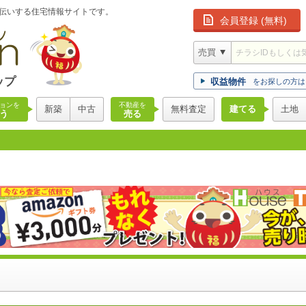
伝いする住宅情報サイトです。
会員登録 (無料)
ップ
収益物件
をお探しの方は
ョンを
不動産を
新築
中古
無料査定
建てる
土地
う
売る