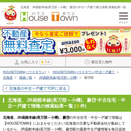
北海道、JR函館本線(長万部～小樽)、蕨岱の中古一戸建て購入情報 検索結果一覧
メニュー
お気に入り
0
最近見た物件
件
HOUSETOWN(ハウスタウン)
HOUSETOWN(ハウスタウン)中古一戸建て
北海道
路線一覧
JR函館本線(長万部～小樽)
蕨岱駅
北海道の中古一戸建てTOPに戻る
北海道、JR函館本線(長万部～小樽)、蕨岱 中古住宅・中
古一戸建て情報の検索結果一覧 (
0
件)
北海道、JR函館本線(長万部～小樽)、蕨岱
の中古住宅・中古一戸建て情報は
【HOUSETOWN】におまかせください!北海道の主要な不動産会社が集結して
いるから、JR函館本線(長万部～小樽)、蕨岱駅の最新中古戸建情報を毎日追加