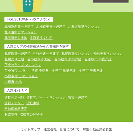
HOUSETOWN(ハウスタウン)
北海道新築一戸建て
北海道中古一戸建て
北海道新築マンション
北海道中古マンション
北海道売り土地
北海道注文住宅
人気エリアの物件種別から売買物件を探す
札幌新築一戸建て
札幌中古一戸建て
札幌新築マンション
札幌中古マンション
札幌売り土地
苫小牧市 不動産
苫小牧市 新築戸建
苫小牧市 中古戸建
苫小牧市 中古マンション
苫小牧市 土地
小樽市 不動産
小樽市 新築戸建
小樽市 中古戸建
小樽市 中古マンション
小樽市 土地
人気種別TOP
賃貸住居用他
賃貸アパート・マンション
賃貸一戸建て
賃貸テナント
貸駐車場
不動産無料査定
収益物件
収益非公開物件
サイトマップ
運営会社
広告について
加盟不動産業者募集