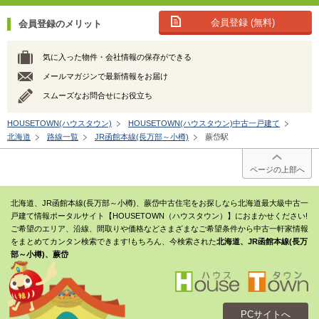
会員登録 (無料)
会員登録のメリット
気に入った物件・会社情報の保存ができる
メールマガジンで最新情報をお届け
スムーズなお問合せにお役立ち
HOUSETOWN(ハウスタウン)
HOUSETOWN(ハウスタウン)中古一戸建て
北海道
路線一覧
JR函館本線(長万部～小樽)
蕨岱駅
ページの上部へ
北海道、JR函館本線(長万部～小樽)、蕨岱中古住宅をお探しなら北海道最大級中古一
戸建て情報ポータルサイト【HOUSETOWN（ハウスタウン）】におまかせください!
ご希望のエリア、沿線、間取りや価格などさまざまなご希望条件から中古一軒家情報
をまとめてカンタン検索できます!もちろん、今検索された
北海道、JR函館本線(長万
部～小樽)、蕨岱
PCサイトへ