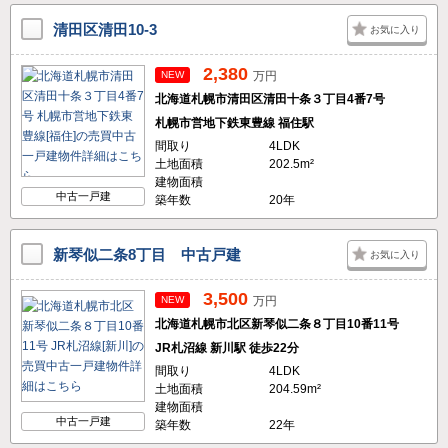
清田区清田10-3
お気に入り
2,380
NEW
万円
北海道札幌市清田区清田十条３丁目4番7号
札幌市営地下鉄東豊線 福住駅
間取り
4LDK
土地面積
202.5m²
建物面積
中古一戸建
築年数
20年
新琴似二条8丁目 中古戸建
お気に入り
3,500
NEW
万円
北海道札幌市北区新琴似二条８丁目10番11号
JR札沼線 新川駅 徒歩22分
間取り
4LDK
土地面積
204.59m²
建物面積
中古一戸建
築年数
22年