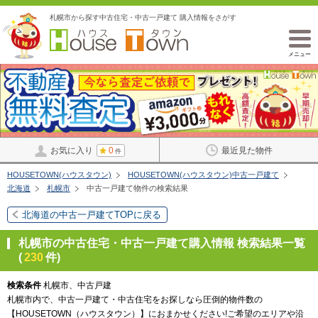
札幌市から探す中古住宅・中古一戸建て 購入情報をさがす
メニュー
お気に入り
0
最近見た物件
件
HOUSETOWN(ハウスタウン)
HOUSETOWN(ハウスタウン)中古一戸建て
北海道
札幌市
中古一戸建て物件の検索結果
北海道の中古一戸建てTOPに戻る
札幌市の中古住宅・中古一戸建て購入情報 検索結果一覧
(
230
件)
検索条件
札幌市、中古戸建
札幌市内で、中古一戸建て・中古住宅をお探しなら圧倒的物件数の
【HOUSETOWN（ハウスタウン）】におまかせください!ご希望のエリアや沿