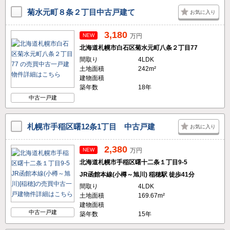
菊水元町８条２丁目中古戸建て
お気に入り
3,180
NEW
万円
北海道札幌市白石区菊水元町八条２丁目77
間取り
4LDK
土地面積
242m²
建物面積
築年数
18年
中古一戸建
札幌市手稲区曙12条1丁目 中古戸建
お気に入り
2,380
NEW
万円
北海道札幌市手稲区曙十二条１丁目9-5
JR函館本線(小樽～旭川) 稲穂駅 徒歩41分
間取り
4LDK
土地面積
169.67m²
建物面積
中古一戸建
築年数
15年