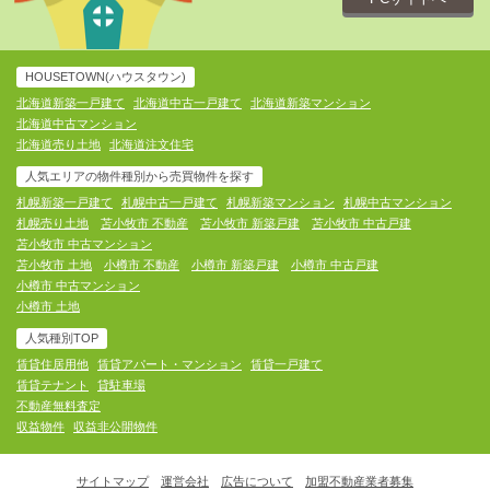
HOUSETOWN(ハウスタウン)
北海道新築一戸建て
北海道中古一戸建て
北海道新築マンション
北海道中古マンション
北海道売り土地
北海道注文住宅
人気エリアの物件種別から売買物件を探す
札幌新築一戸建て
札幌中古一戸建て
札幌新築マンション
札幌中古マンション
札幌売り土地
苫小牧市 不動産
苫小牧市 新築戸建
苫小牧市 中古戸建
苫小牧市 中古マンション
苫小牧市 土地
小樽市 不動産
小樽市 新築戸建
小樽市 中古戸建
小樽市 中古マンション
小樽市 土地
人気種別TOP
賃貸住居用他
賃貸アパート・マンション
賃貸一戸建て
賃貸テナント
貸駐車場
不動産無料査定
収益物件
収益非公開物件
サイトマップ
運営会社
広告について
加盟不動産業者募集