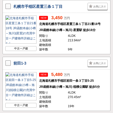
札幌市手稲区星置三条１丁目
お気に入り
3,450
NEW
万円
北海道札幌市手稲区星置三条１丁目21番18号
JR函館本線(小樽～旭川) 星置駅 徒歩18分
間取り
4LDK
土地面積
213.94m²
建物面積
中古一戸建
築年数
9年
前田1-3
お気に入り
5,480
NEW
万円
北海道札幌市手稲区前田一条３丁目5-25
JR函館本線(小樽～旭川) 稲積公園駅 徒歩5分
間取り
4LDK
土地面積
270.45m²
建物面積
中古一戸建
築年数
19年