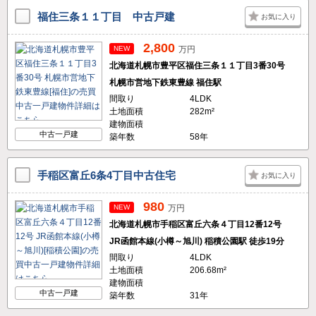
福住三条１１丁目 中古戸建
お気に入り
2,800
NEW
万円
北海道札幌市豊平区福住三条１１丁目3番30号
札幌市営地下鉄東豊線 福住駅
間取り
4LDK
土地面積
282m²
建物面積
中古一戸建
築年数
58年
手稲区富丘6条4丁目中古住宅
お気に入り
980
NEW
万円
北海道札幌市手稲区富丘六条４丁目12番12号
JR函館本線(小樽～旭川) 稲積公園駅 徒歩19分
間取り
4LDK
土地面積
206.68m²
建物面積
中古一戸建
築年数
31年