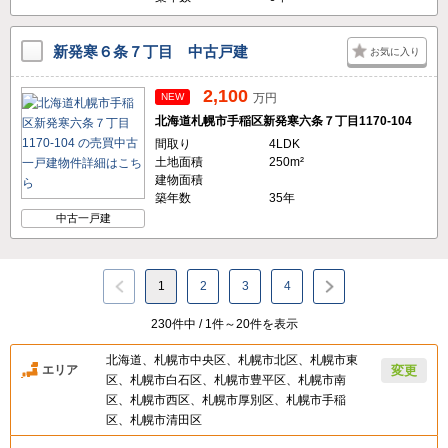
新発寒６条７丁目 中古戸建
お気に入り
2,100
NEW
万円
北海道札幌市手稲区新発寒六条７丁目1170-104
間取り
4LDK
土地面積
250m²
建物面積
築年数
35年
中古一戸建
1
2
3
4
230件中 / 1件～20件を表示
北海道、札幌市中央区、札幌市北区、札幌市東
エリア
変更
区、札幌市白石区、札幌市豊平区、札幌市南
区、札幌市西区、札幌市厚別区、札幌市手稲
区、札幌市清田区