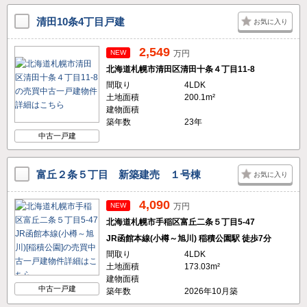
清田10条4丁目戸建
お気に入り
2,549
NEW
万円
北海道札幌市清田区清田十条４丁目11-8
間取り
4LDK
土地面積
200.1m²
建物面積
築年数
23年
中古一戸建
富丘２条５丁目 新築建売 １号棟
お気に入り
4,090
NEW
万円
北海道札幌市手稲区富丘二条５丁目5-47
JR函館本線(小樽～旭川) 稲積公園駅 徒歩7分
間取り
4LDK
土地面積
173.03m²
建物面積
中古一戸建
築年数
2026年10月築