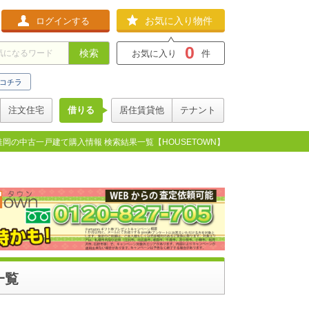
お気に入り物件
ログインする
0
検索
お気に入り
件
コチラ
注文住宅
借りる
居住賃貸他
テナント
桂岡の中古一戸建て購入情報 検索結果一覧【HOUSETOWN】
一覧