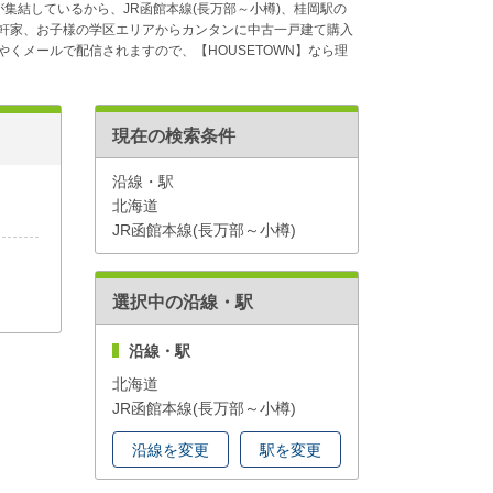
が集結しているから、JR函館本線(長万部～小樽)、桂岡駅の
軒家、お子様の学区エリアからカンタンに中古一戸建て購入
くメールで配信されますので、【HOUSETOWN】なら理
現在の検索条件
沿線・駅
北海道
JR函館本線(長万部～小樽)
選択中の沿線・駅
沿線・駅
北海道
JR函館本線(長万部～小樽)
沿線を変更
駅を変更