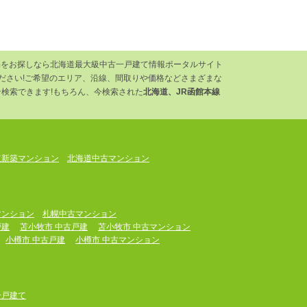
住宅をお探しなら北海道最大級中古一戸建て情報ポータルサイト
ください!ご希望のエリア、沿線、間取りや価格などさまざまな
検索できます!もちろん、今検索された
北海道、JR函館本線
道新築マンション
北海道中古マンション
マンション
札幌中古マンション
戸建
苫小牧市 中古戸建
苫小牧市 中古マンション
小樽市 中古戸建
小樽市 中古マンション
一戸建て