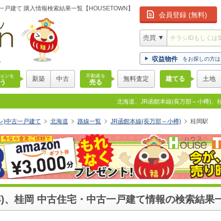
戸建て 購入情報検索結果一覧【HOUSETOWN】
会員登録 (無料)
版
収益物件
をお探しの方は
ョンを
不動産を
新築
中古
無料査定
建てる
土地
う
売る
北海道、JR函館本線(長万部～小樽)、
ウン)中古一戸建て
北海道
路線一覧
JR函館本線(長万部～小樽)
桂岡駅
樽)、桂岡 中古住宅・中古一戸建て情報の検索結果