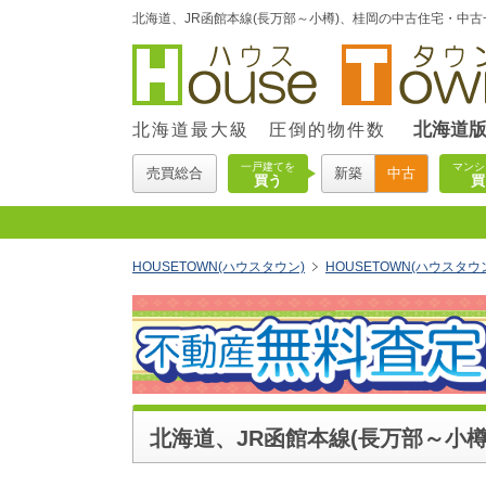
北海道、JR函館本線(長万部～小樽)、桂岡の中古住宅・中古一
北海道
北海道最大級 圧倒的物件数
一戸建てを
マンシ
売買総合
新築
中古
買う
買
HOUSETOWN(ハウスタウン)
HOUSETOWN(ハウスタ
北海道、JR函館本線(長万部～小