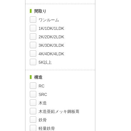
間取り
ワンルーム
1K/1DK/1LDK
2K/2DK/2LDK
3K/3DK/3LDK
4K/4DK/4LDK
5K以上
構造
RC
SRC
木造
木造亜鉛メッキ鋼板葺
鉄骨
軽量鉄骨