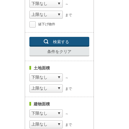
～
まで
値下げ物件
検索する
条件をクリア
土地面積
～
まで
建物面積
～
まで