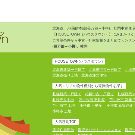
北海道、JR函館本線(長万部～小樽)、桂岡中古
【HOUSETOWN（ハウスタウン）】におまかせ
ご希望条件から中古一軒家情報をまとめてカンタン
(長万部～小樽)、桂岡
HOUSETOWN(ハウスタウン)
北海道新築一戸建て
北海道中古一戸建て
北海
北海道売り土地
北海道注文住宅
人気エリアの物件種別から売買物件を探す
札幌新築一戸建て
札幌中古一戸建て
札幌新築
札幌売り土地
苫小牧市 不動産
苫小牧市 新築
苫小牧市 土地
小樽市 不動産
小樽市 新築戸建
小樽市 土地
人気種別TOP
賃貸住居用他
賃貸アパート・マンション
賃貸