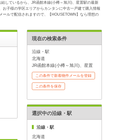
集結しているから、JR函館本線(小樽～旭川)、星置駅の最新
、お子様の学区エリアからカンタンに中古一戸建て購入情報
ールで配信されますので、【HOUSETOWN】なら理想の
現在の検索条件
沿線・駅
北海道
JR函館本線(小樽～旭川)、星置
この条件で新着物件メールを登録
この条件を保存
選択中の沿線・駅
沿線・駅
北海道