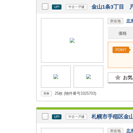
金山1条3丁目 
UP!
中古一戸建
北
所在地
価格
POINT
お気
25枚 (物件番号3325703)
画像
札幌市手稲区金山
UP!
中古一戸建
北
所在地