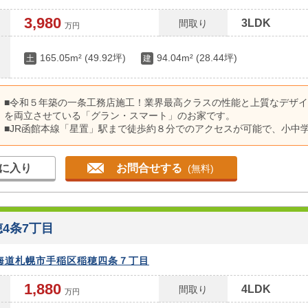
3,980
3LDK
間取り
万円
165.05m² (49.92坪)
94.04m² (28.44坪)
土
建
■令和５年築の一条工務店施工！業界最高クラスの性能と上質なデザ
を両立させている「グラン・スマート」のお家です。
■JR函館本線「星置」駅まで徒歩約８分でのアクセスが可能で、小中
まで徒歩約１０分以内の通勤通学に便利な立地です。
■全館床暖房により、リビングだけでなく、廊下、玄関、トイレ、浴
に入り
お問合せする
で生活スペースのほとんどをカバーすることで家全体を暖めてくれま
(無料)
■LDK18帖という広さに、吹き抜けを組み合わせることで、空間の開
を最大限に高め、たくさんの自然光も取り入れられ、リラックスできる
取りです。
■洗面脱衣所にウォークインクローゼットを隣接していることで、家
4条7丁目
効率が上昇します！
海道札幌市手稲区稲穂四条７丁目
1,880
4LDK
間取り
万円