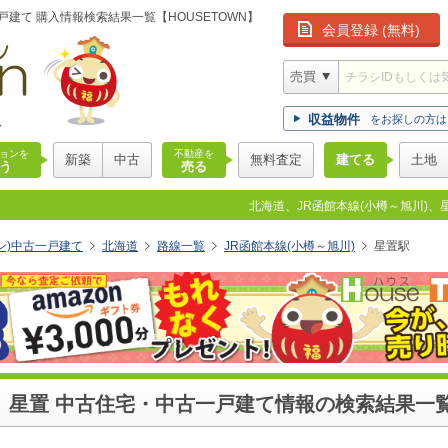
建て 購入情報検索結果一覧【HOUSETOWN】
会員登録 (無料)
版
収益物件
をお探しの方は
ョンを
不動産を
新築
中古
無料査定
建てる
土地
う
売る
北海道、JR函館本線(小樽～旭川)、
ウン)中古一戸建て
北海道
路線一覧
JR函館本線(小樽～旭川)
星置駅
)、星置 中古住宅・中古一戸建て情報の検索結果一