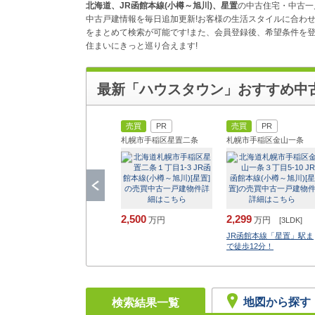
北海道、JR函館本線(小樽～旭川)、星置
の中古住宅・中古一
中古戸建情報を毎日追加更新!お客様の生活スタイルに合わ
をまとめて検索が可能です!また、会員登録後、希望条件を登
住まいにきっと巡り合えます!
最新「ハウスタウン」おすすめ中
売買
PR
売買
PR
札幌市手稲区星置二条
札幌市手稲区金山一条
2,500
2,299
万円
万円
[3LDK]
JR函館本線「星置」駅ま
で徒歩12分！
地図から探す
検索結果一覧