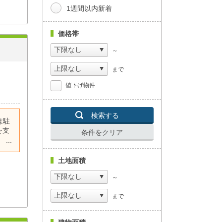
1週間以内新着
価格帯
～
まで
値下げ物件
検索する
は駐
を支
条件をクリア
は駐
を支
土地面積
は駐
～
を支
まで
は駐
を支