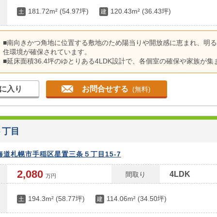
181.72m² (54.97坪)
120.43m² (36.43坪)
土
建
■南向きかつ角地に位置する敷地のため陽当りや開放感に恵まれ、明
住環境が確保されています。
■延床面積36.4坪のゆとりある4LDK設計で、各個室の確保や家族が集
空間にゆとりがあります。
■過去に一部リフォームが施された履歴があり、購入後のメンテナン
に入り
お問合せする
担の軽減に寄与します。 ■土地面積は181.72㎡（約54.9坪）あり、カ
(無料)
ペースの確保やガーデニングなど多用途に対応
■JR函館本線「星置」駅まで徒歩15分以内の立地で、毎日の通勤や通
おける利便性が良好です。
■周辺は戸建住宅が立ち並ぶ落ち着いた街並みであり、穏やかな日常
５丁目
を送ることができます。
海道札幌市手稲区星置三条５丁目15-7
2,080
4LDK
間取り
万円
194.3m² (58.77坪)
114.06m² (34.50坪)
土
建