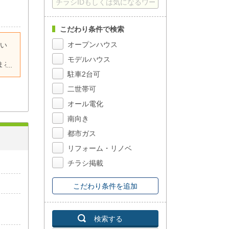
こだわり条件で検索
オープンハウス
るい
モデルハウス
まる
駐車2台可
ス負
二世帯可
ース
オール電化
学に
南向き
生活
都市ガス
リフォーム・リノベ
チラシ掲載
こだわり条件を追加
検索する