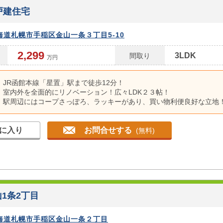
える設備が揃っています。
戸建住宅
外壁タイル張りの美しい外観が目を引く一戸建て。広々とした敷地に
車スペースも。WICやシステムキッチン、食洗機など、快適な暮らし
える設備が揃っています。
海道札幌市手稲区金山一条３丁目5-10
2,299
3LDK
間取り
万円
JR函館本線「星置」駅まで徒歩12分！
室内外を全面的にリノベーション！広々LDK２３帖！
駅周辺にはコープさっぽろ、ラッキーがあり、買い物利便良好な立地
バス停まで徒歩6分。地下鉄宮の沢駅まで乗り継ぎ無し！
前面道路幅員8m！近隣に公園あり。
に入り
お問合せする
(無料)
1条2丁目
海道札幌市手稲区金山一条２丁目