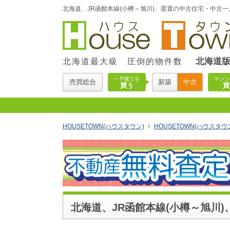
北海道、JR函館本線(小樽～旭川)、星置の中古住宅・中古一戸
北海道
北海道最大級 圧倒的物件数
一戸建てを
マンシ
売買総合
新築
中古
買う
買
HOUSETOWN(ハウスタウン)
HOUSETOWN(ハウスタ
北海道、JR函館本線(小樽～旭川