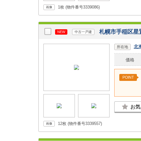
1枚 (物件番号3339086)
画像
札幌市手稲区星
NEW
中古一戸建
北
所在地
価格
POINT
お気
12枚 (物件番号3339557)
画像