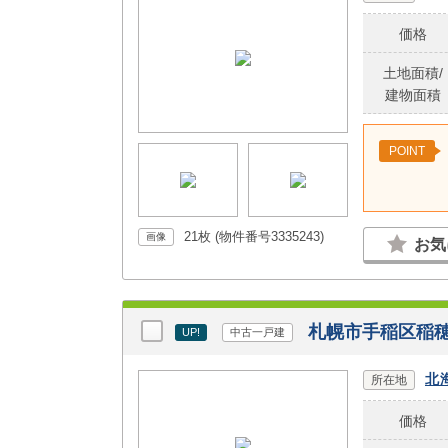
価格
土地面積/
建物面積
POINT
21枚 (物件番号3335243)
画像
お気
札幌市手稲区稲穂
UP!
中古一戸建
北
所在地
価格