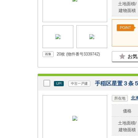
土地面積/
建物面積
POINT
20枚 (物件番号3339742)
画像
お気
手稲区星置３条
UP!
中古一戸建
北
所在地
価格
土地面積/
建物面積