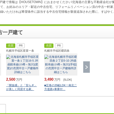
戸建て情報は【HOUSETOWN】におまかせください!北海道の主要な不動産会社が
せて、お好みのエリア・駅近の中古住宅、リフォームリノベーション済の中古一軒家
録いただければ希望条件に該当する中古住宅情報が新規追加された際に、すばやくメ
古一戸建て
売買
PR
売買
PR
札幌市手稲区星置一条
札幌市手稲区曙四条
2,500
3,490
万円
万円
[5LDK]
「開放感」と「安らぎ」
■圧巻の35帖LDK！南北二
が美しく同居する家。
方道路×車庫付…