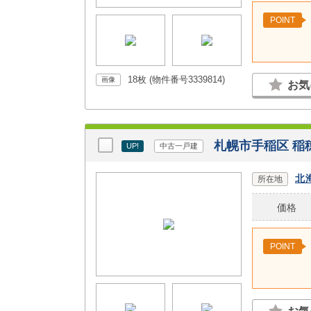
POINT
18枚 (物件番号3339814)
画像
お気
札幌市手稲区 稲
UP!
中古一戸建
北
所在地
価格
POINT