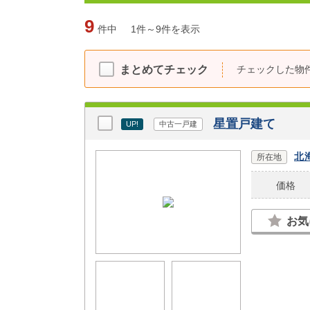
9
件中
1件～9件を表示
チェックした物
まとめてチェック
星置戸建て
UP!
中古一戸建
北
所在地
価格
お気