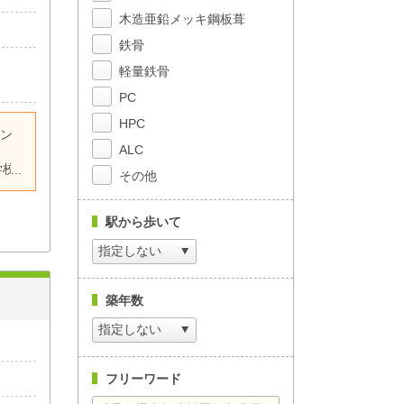
木造亜鉛メッキ鋼板葺
鉄骨
軽量鉄骨
PC
HPC
イン
ALC
学校
その他
室ま
す。
駅から歩いて
放感
 間
事の
築年数
フリーワード