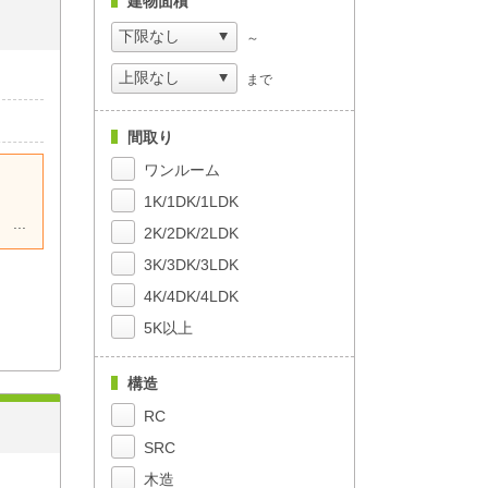
建物面積
は駐
～
を支
まで
間取り
ワンルーム
1K/1DK/1LDK
！
2K/2DK/2LDK
3K/3DK/3LDK
4K/4DK/4LDK
5K以上
構造
RC
SRC
木造