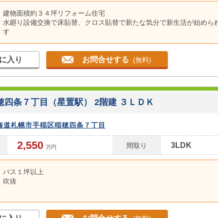
建物面積約３４坪リフォーム住宅
水廻り設備交換で床貼替、クロス貼替で新たな気分で新生活が始めら
す
各居室６帖以上の広さで収納有
玄関横にはカーポートスペースがあります
に入り
お問合せする
徒歩圏内に商業施設多数
(無料)
穂四条７丁目（星置駅） 2階建 ３ＬＤＫ
海道札幌市手稲区稲穂四条７丁目
2,550
3LDK
間取り
万円
バス１坪以上
吹抜