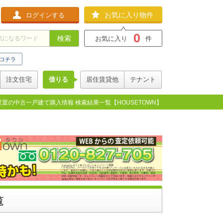
お気に入り物件
ログインする
0
検索
お気に入り
件
コチラ
注文住宅
借りる
居住賃貸他
テナント
星置の中古一戸建て購入情報 検索結果一覧【HOUSETOWN】
覧