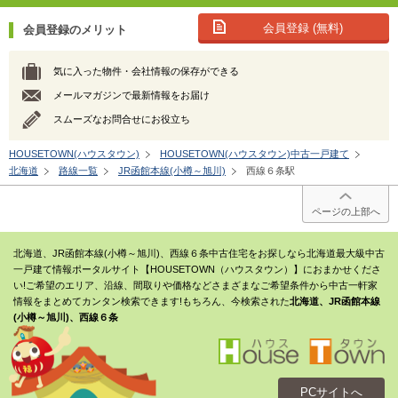
会員登録 (無料)
会員登録のメリット
気に入った物件・会社情報の保存ができる
メールマガジンで最新情報をお届け
スムーズなお問合せにお役立ち
HOUSETOWN(ハウスタウン)
HOUSETOWN(ハウスタウン)中古一戸建て
北海道
路線一覧
JR函館本線(小樽～旭川)
西線６条駅
ページの上部へ
北海道、JR函館本線(小樽～旭川)、西線６条中古住宅をお探しなら北海道最大級中古
一戸建て情報ポータルサイト【HOUSETOWN（ハウスタウン）】におまかせくださ
い!ご希望のエリア、沿線、間取りや価格などさまざまなご希望条件から中古一軒家
情報をまとめてカンタン検索できます!もちろん、今検索された
北海道、JR函館本線
(小樽～旭川)、西線６条
PCサイトへ