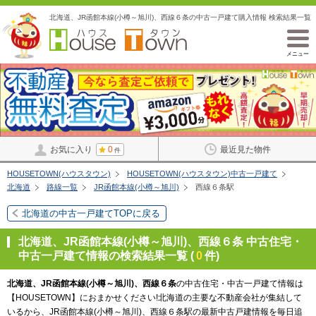
北海道、JR函館本線(小樽～旭川)、西線６条の中古一戸建て購入情報 検索結果一覧
メニュー
お気に入り
0
最近見た物件
件
HOUSETOWN(ハウスタウン)
HOUSETOWN(ハウスタウン)中古一戸建て
北海道
路線一覧
JR函館本線(小樽～旭川)
西線６条駅
北海道の中古一戸建てTOPに戻る
北海道、JR函館本線(小樽～旭川)、西線６条 中古住宅・
中古一戸建て情報の検索結果一覧 (
0
件)
北海道、JR函館本線(小樽～旭川)、西線６条
の中古住宅・中古一戸建て情報は
【HOUSETOWN】におまかせください!北海道の主要な不動産会社が集結して
いるから、JR函館本線(小樽～旭川)、西線６条駅の最新中古戸建情報を毎日追