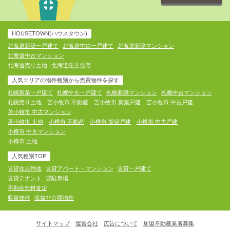
HOUSETOWN(ハウスタウン)
北海道新築一戸建て
北海道中古一戸建て
北海道新築マンション
北海道中古マンション
北海道売り土地
北海道注文住宅
人気エリアの物件種別から売買物件を探す
札幌新築一戸建て
札幌中古一戸建て
札幌新築マンション
札幌中古マンション
札幌売り土地
苫小牧市 不動産
苫小牧市 新築戸建
苫小牧市 中古戸建
苫小牧市 中古マンション
苫小牧市 土地
小樽市 不動産
小樽市 新築戸建
小樽市 中古戸建
小樽市 中古マンション
小樽市 土地
人気種別TOP
賃貸住居用他
賃貸アパート・マンション
賃貸一戸建て
賃貸テナント
貸駐車場
不動産無料査定
収益物件
収益非公開物件
サイトマップ
運営会社
広告について
加盟不動産業者募集