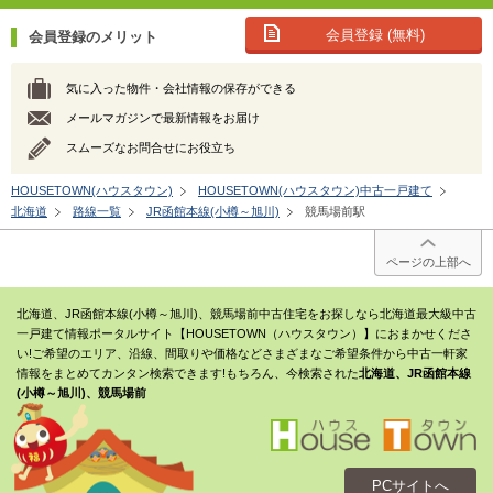
会員登録 (無料)
会員登録のメリット
気に入った物件・会社情報の保存ができる
メールマガジンで最新情報をお届け
スムーズなお問合せにお役立ち
HOUSETOWN(ハウスタウン)
HOUSETOWN(ハウスタウン)中古一戸建て
北海道
路線一覧
JR函館本線(小樽～旭川)
競馬場前駅
ページの上部へ
北海道、JR函館本線(小樽～旭川)、競馬場前中古住宅をお探しなら北海道最大級中古
一戸建て情報ポータルサイト【HOUSETOWN（ハウスタウン）】におまかせくださ
い!ご希望のエリア、沿線、間取りや価格などさまざまなご希望条件から中古一軒家
情報をまとめてカンタン検索できます!もちろん、今検索された
北海道、JR函館本線
(小樽～旭川)、競馬場前
PCサイトへ