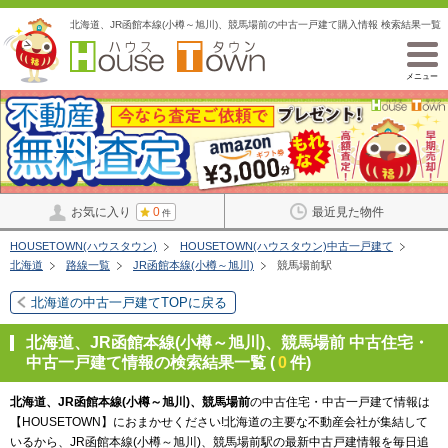
北海道、JR函館本線(小樽～旭川)、競馬場前の中古一戸建て購入情報 検索結果一覧
メニュー
お気に入り
0
最近見た物件
件
HOUSETOWN(ハウスタウン)
HOUSETOWN(ハウスタウン)中古一戸建て
北海道
路線一覧
JR函館本線(小樽～旭川)
競馬場前駅
北海道の中古一戸建てTOPに戻る
北海道、JR函館本線(小樽～旭川)、競馬場前 中古住宅・
中古一戸建て情報の検索結果一覧 (
0
件)
北海道、JR函館本線(小樽～旭川)、競馬場前
の中古住宅・中古一戸建て情報は
【HOUSETOWN】におまかせください!北海道の主要な不動産会社が集結して
いるから、JR函館本線(小樽～旭川)、競馬場前駅の最新中古戸建情報を毎日追