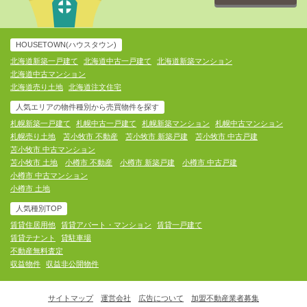
HOUSETOWN(ハウスタウン)
北海道新築一戸建て
北海道中古一戸建て
北海道新築マンション
北海道中古マンション
北海道売り土地
北海道注文住宅
人気エリアの物件種別から売買物件を探す
札幌新築一戸建て
札幌中古一戸建て
札幌新築マンション
札幌中古マンション
札幌売り土地
苫小牧市 不動産
苫小牧市 新築戸建
苫小牧市 中古戸建
苫小牧市 中古マンション
苫小牧市 土地
小樽市 不動産
小樽市 新築戸建
小樽市 中古戸建
小樽市 中古マンション
小樽市 土地
人気種別TOP
賃貸住居用他
賃貸アパート・マンション
賃貸一戸建て
賃貸テナント
貸駐車場
不動産無料査定
収益物件
収益非公開物件
サイトマップ
運営会社
広告について
加盟不動産業者募集