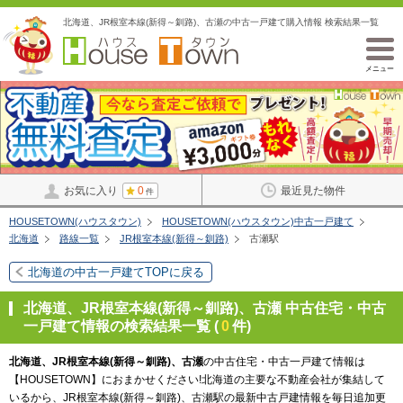
北海道、JR根室本線(新得～釧路)、古瀬の中古一戸建て購入情報 検索結果一覧
メニュー
お気に入り
0
最近見た物件
件
HOUSETOWN(ハウスタウン)
HOUSETOWN(ハウスタウン)中古一戸建て
北海道
路線一覧
JR根室本線(新得～釧路)
古瀬駅
北海道の中古一戸建てTOPに戻る
北海道、JR根室本線(新得～釧路)、古瀬 中古住宅・中古
一戸建て情報の検索結果一覧 (
0
件)
北海道、JR根室本線(新得～釧路)、古瀬
の中古住宅・中古一戸建て情報は
【HOUSETOWN】におまかせください!北海道の主要な不動産会社が集結して
いるから、JR根室本線(新得～釧路)、古瀬駅の最新中古戸建情報を毎日追加更