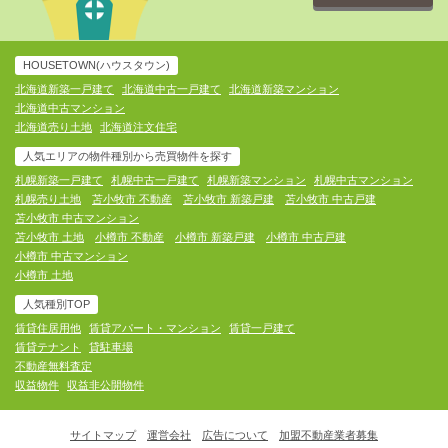
HOUSETOWN(ハウスタウン)
北海道新築一戸建て
北海道中古一戸建て
北海道新築マンション
北海道中古マンション
北海道売り土地
北海道注文住宅
人気エリアの物件種別から売買物件を探す
札幌新築一戸建て
札幌中古一戸建て
札幌新築マンション
札幌中古マンション
札幌売り土地
苫小牧市 不動産
苫小牧市 新築戸建
苫小牧市 中古戸建
苫小牧市 中古マンション
苫小牧市 土地
小樽市 不動産
小樽市 新築戸建
小樽市 中古戸建
小樽市 中古マンション
小樽市 土地
人気種別TOP
賃貸住居用他
賃貸アパート・マンション
賃貸一戸建て
賃貸テナント
貸駐車場
不動産無料査定
収益物件
収益非公開物件
サイトマップ
運営会社
広告について
加盟不動産業者募集