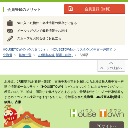
会員登録 (無料)
会員登録のメリット
気に入った物件・会社情報の保存ができる
メールマガジンで最新情報をお届け
スムーズなお問合せにお役立ち
HOUSETOWN(ハウスタウン)
HOUSETOWN(ハウスタウン)中古一戸建て
北海道
路線一覧
JR根室本線(新得～釧路)
古瀬駅
ページの上部へ
北海道、JR根室本線(新得～釧路)、古瀬中古住宅をお探しなら北海道最大級中古一戸
建て情報ポータルサイト【HOUSETOWN（ハウスタウン）】におまかせください!ご
希望のエリア、沿線、間取りや価格などさまざまなご希望条件から中古一軒家情報を
まとめてカンタン検索できます!もちろん、今検索された
北海道、JR根室本線(新得～
釧路)、古瀬
PCサイトへ