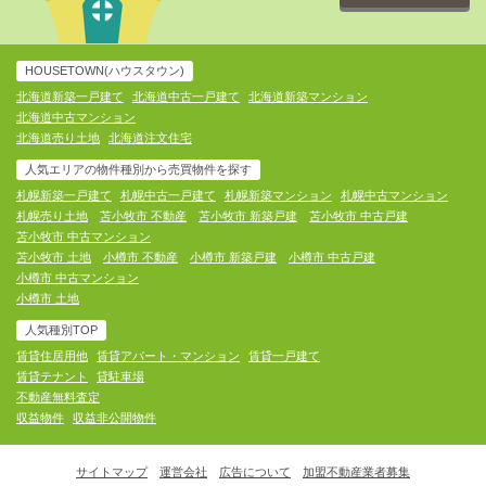
HOUSETOWN(ハウスタウン)
北海道新築一戸建て
北海道中古一戸建て
北海道新築マンション
北海道中古マンション
北海道売り土地
北海道注文住宅
人気エリアの物件種別から売買物件を探す
札幌新築一戸建て
札幌中古一戸建て
札幌新築マンション
札幌中古マンション
札幌売り土地
苫小牧市 不動産
苫小牧市 新築戸建
苫小牧市 中古戸建
苫小牧市 中古マンション
苫小牧市 土地
小樽市 不動産
小樽市 新築戸建
小樽市 中古戸建
小樽市 中古マンション
小樽市 土地
人気種別TOP
賃貸住居用他
賃貸アパート・マンション
賃貸一戸建て
賃貸テナント
貸駐車場
不動産無料査定
収益物件
収益非公開物件
サイトマップ
運営会社
広告について
加盟不動産業者募集