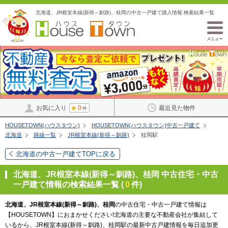
北海道、JR根室本線(新得～釧路)、桂岡の中古一戸建て購入情報 検索結果一覧
メニュー
お気に入り
0
最近見た物件
件
HOUSETOWN(ハウスタウン)
HOUSETOWN(ハウスタウン)中古一戸建て
北海道
路線一覧
JR根室本線(新得～釧路)
桂岡駅
北海道の中古一戸建てTOPに戻る
北海道、JR根室本線(新得～釧路)、桂岡 中古住宅・中古
一戸建て情報の検索結果一覧 (
0
件)
北海道、JR根室本線(新得～釧路)、桂岡
の中古住宅・中古一戸建て情報は
【HOUSETOWN】におまかせください!北海道の主要な不動産会社が集結して
いるから、JR根室本線(新得～釧路)、桂岡駅の最新中古戸建情報を毎日追加更