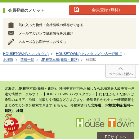
会員登録 (無料)
会員登録のメリット
気に入った物件・会社情報の保存ができる
メールマガジンで最新情報をお届け
スムーズなお問合せにお役立ち
HOUSETOWN(ハウスタウン)
HOUSETOWN(ハウスタウン)中古一戸建て
北海道
路線一覧
JR根室本線(新得～釧路)
桂岡駅
ページの上部へ
北海道、JR根室本線(新得～釧路)、桂岡中古住宅をお探しなら北海道最大級中古一戸
建て情報ポータルサイト【HOUSETOWN（ハウスタウン）】におまかせください!ご
希望のエリア、沿線、間取りや価格などさまざまなご希望条件から中古一軒家情報を
まとめてカンタン検索できます!もちろん、今検索された
北海道、JR根室本線(新得～
釧路)、桂岡
PCサイトへ