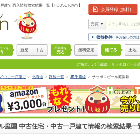
建て 購入情報検索結果一覧【HOUSETOWN】
会員登録 (無料)
版
収益物件
をお探しの方は
ョンを
不動産を
新築
中古
無料査定
建てる
土地
う
売る
北海道、JR千歳線、サッポロビール庭
ウン)中古一戸建て
北海道
路線一覧
JR千歳線
サッポロビール庭園駅
ル庭園 中古住宅・中古一戸建て情報の検索結果一