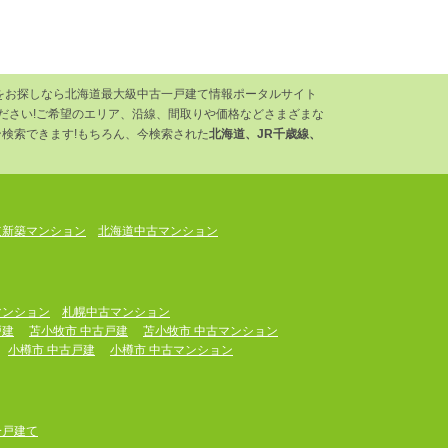
をお探しなら北海道最大級中古一戸建て情報ポータルサイト
ください!ご希望のエリア、沿線、間取りや価格などさまざまな
検索できます!もちろん、今検索された
北海道、JR千歳線、
道新築マンション
北海道中古マンション
マンション
札幌中古マンション
戸建
苫小牧市 中古戸建
苫小牧市 中古マンション
小樽市 中古戸建
小樽市 中古マンション
一戸建て