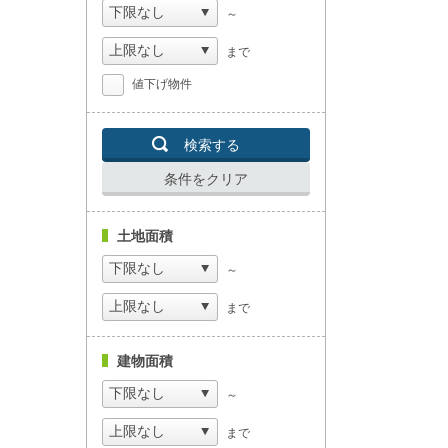
～
まで
値下げ物件
検索する
条件をクリア
土地面積
～
まで
建物面積
～
まで