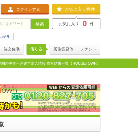
お気に入り物件
ログインする
0
検索
お気に入り
件
コチラ
注文住宅
借りる
居住賃貸他
テナント
園の中古一戸建て購入情報 検索結果一覧【HOUSETOWN】
覧