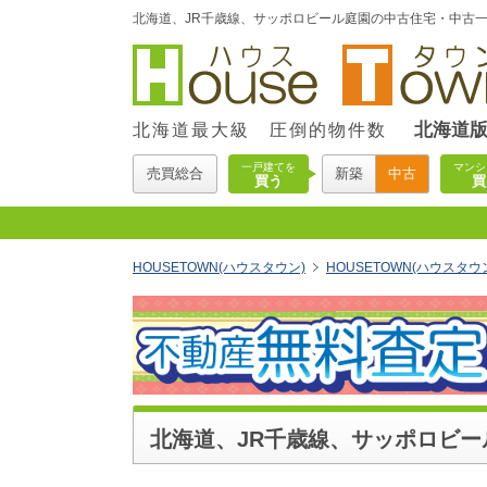
北海道、JR千歳線、サッポロビール庭園の中古住宅・中古一戸
北海道
北海道最大級 圧倒的物件数
一戸建てを
マンシ
売買総合
新築
中古
買う
買
HOUSETOWN(ハウスタウン)
HOUSETOWN(ハウスタ
北海道、JR千歳線、サッポロビー