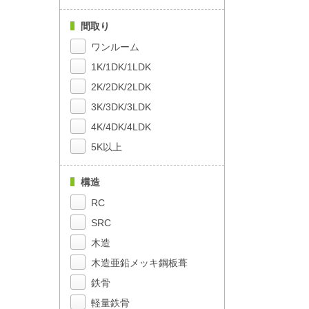
間取り
ワンルーム
1K/1DK/1LDK
2K/2DK/2LDK
3K/3DK/3LDK
4K/4DK/4LDK
5K以上
構造
RC
SRC
木造
木造亜鉛メッキ鋼板葺
鉄骨
軽量鉄骨