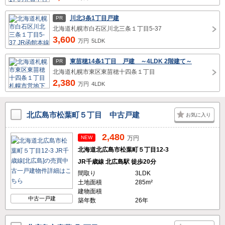
川北3条1丁目戸建
PR
北海道札幌市白石区川北三条１丁目5-37
3,600
万円
5LDK
東苗穂14条1丁目 戸建 ～4LDK 2階建て～
PR
北海道札幌市東区東苗穂十四条１丁目
2,380
万円
4LDK
北広島市松葉町５丁目 中古戸建
お気に入り
2,480
NEW
万円
北海道北広島市松葉町５丁目12-3
JR千歳線 北広島駅 徒歩20分
間取り
3LDK
土地面積
285m²
建物面積
中古一戸建
築年数
26年