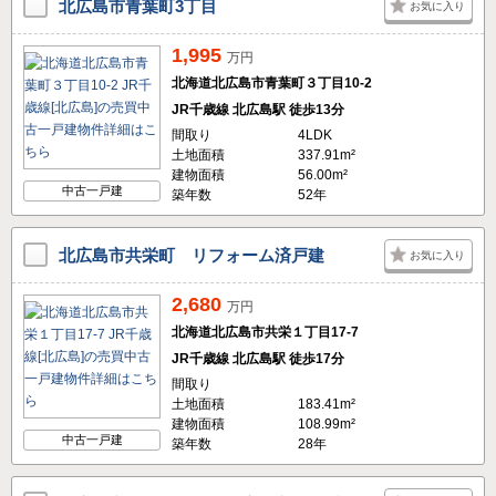
北広島市青葉町3丁目
お気に入り
1,995
万円
北海道北広島市青葉町３丁目10-2
JR千歳線 北広島駅 徒歩13分
間取り
4LDK
土地面積
337.91m²
建物面積
56.00m²
中古一戸建
築年数
52年
北広島市共栄町 リフォーム済戸建
お気に入り
2,680
万円
北海道北広島市共栄１丁目17-7
JR千歳線 北広島駅 徒歩17分
間取り
土地面積
183.41m²
建物面積
108.99m²
中古一戸建
築年数
28年