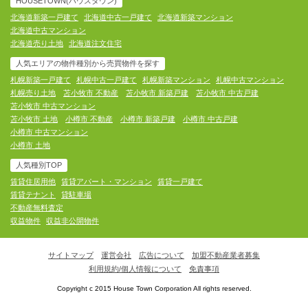
HOUSETOWN(ハウスタウン)
北海道新築一戸建て
北海道中古一戸建て
北海道新築マンション
北海道中古マンション
北海道売り土地
北海道注文住宅
人気エリアの物件種別から売買物件を探す
札幌新築一戸建て
札幌中古一戸建て
札幌新築マンション
札幌中古マンション
札幌売り土地
苫小牧市 不動産
苫小牧市 新築戸建
苫小牧市 中古戸建
苫小牧市 中古マンション
苫小牧市 土地
小樽市 不動産
小樽市 新築戸建
小樽市 中古戸建
小樽市 中古マンション
小樽市 土地
人気種別TOP
賃貸住居用他
賃貸アパート・マンション
賃貸一戸建て
賃貸テナント
貸駐車場
不動産無料査定
収益物件
収益非公開物件
サイトマップ
運営会社
広告について
加盟不動産業者募集
利用規約/個人情報について
免責事項
Copyright c 2015 House Town Corporation All rights reserved.