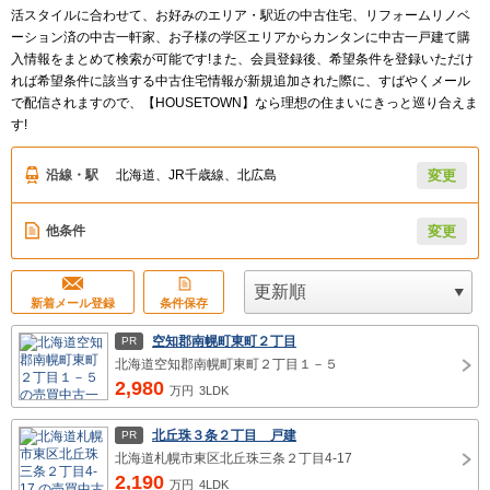
活スタイルに合わせて、お好みのエリア・駅近の中古住宅、リフォームリノベ
ーション済の中古一軒家、お子様の学区エリアからカンタンに中古一戸建て購
入情報をまとめて検索が可能です!また、会員登録後、希望条件を登録いただけ
れば希望条件に該当する中古住宅情報が新規追加された際に、すばやくメール
で配信されますので、【HOUSETOWN】なら理想の住まいにきっと巡り合えま
す!
沿線・駅
北海道、JR千歳線、北広島
変更
他条件
変更
新着メール登録
条件保存
空知郡南幌町東町２丁目
PR
北海道空知郡南幌町東町２丁目１－５
2,980
万円
3LDK
北丘珠３条２丁目 戸建
PR
北海道札幌市東区北丘珠三条２丁目4-17
2,190
万円
4LDK