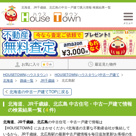
北海道、JR千歳線、北広島の中古一戸建て購入情報 検索結果一覧
メニュー
お気に入り
0
最近見た物件
件
HOUSETOWN(ハウスタウン)
HOUSETOWN(ハウスタウン)中古一戸建て
北海道
路線一覧
JR千歳線
北広島駅
北海道の中古一戸建てTOPに戻る
北海道、JR千歳線、北広島 中古住宅・中古一戸建て情報
の検索結果一覧 (
4
件)
北海道、JR千歳線、北広島
の中古住宅・中古一戸建て情報は
【HOUSETOWN】におまかせください!北海道の主要な不動産会社が集結して
いるから、JR千歳線、北広島駅の最新中古戸建情報を毎日追加更新!お客様の生