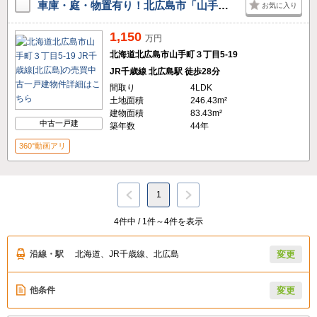
車庫・庭・物置有り！北広島市「山手町３丁目」中古住宅！
お気に入り
1,150
万円
北海道北広島市山手町３丁目5-19
JR千歳線 北広島駅 徒歩28分
間取り
4LDK
土地面積
246.43m²
建物面積
83.43m²
中古一戸建
築年数
44年
360°動画アリ
1
4件中 / 1件～4件を表示
沿線・駅
北海道、JR千歳線、北広島
変更
他条件
変更