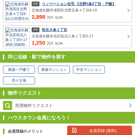
リノベーション住宅 【北野5条4丁目・戸建】
PR
北海道札幌市清田区北野五条４丁目8-10
2,898
万円
4LDK
拓北８条１丁目
PR
北海道札幌市北区拓北八条１丁目5-17
1,250
万円
3LDK
同じ沿線・駅で物件を探す
新築一戸建て
新築マンション
中古マンション
売り土地
物件リクエスト
売買物件リクエスト
ハウスタウン会員になろう！
会員登録 (無料)
会員登録のメリット