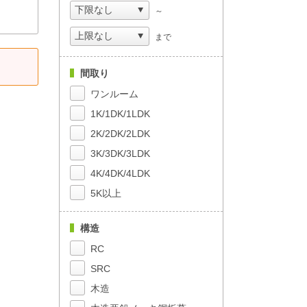
～
まで
間取り
ワンルーム
1K/1DK/1LDK
2K/2DK/2LDK
3K/3DK/3LDK
4K/4DK/4LDK
5K以上
構造
RC
SRC
木造