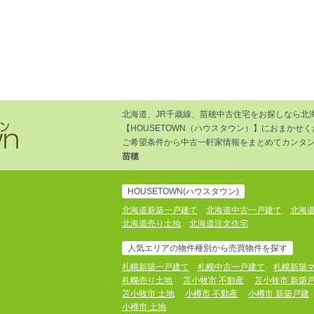
北海道、JR千歳線、苗穂中古住宅をお探しなら北
【HOUSETOWN（ハウスタウン）】におまかせ
ご希望条件から中古一軒家情報をまとめてカンタン
苗穂
HOUSETOWN(ハウスタウン)
北海道新築一戸建て
北海道中古一戸建て
北海
北海道売り土地
北海道注文住宅
人気エリアの物件種別から売買物件を探す
札幌新築一戸建て
札幌中古一戸建て
札幌新築
札幌売り土地
苫小牧市 不動産
苫小牧市 新築
苫小牧市 土地
小樽市 不動産
小樽市 新築戸建
小樽市 土地