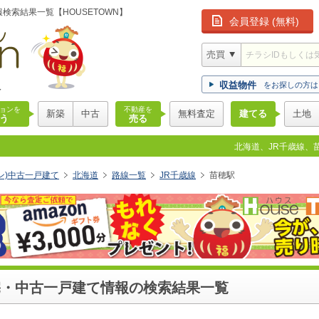
検索結果一覧【HOUSETOWN】
会員登録 (無料)
版
収益物件
をお探しの方は
ョンを
不動産を
新築
中古
無料査定
建てる
土地
う
売る
北海道、JR千歳線、
ウン)中古一戸建て
北海道
路線一覧
JR千歳線
苗穂駅
宅・中古一戸建て情報の検索結果一覧