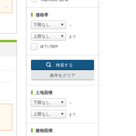
価格帯
～
まで
値下げ物件
検索する
条件をクリア
土地面積
～
まで
建物面積