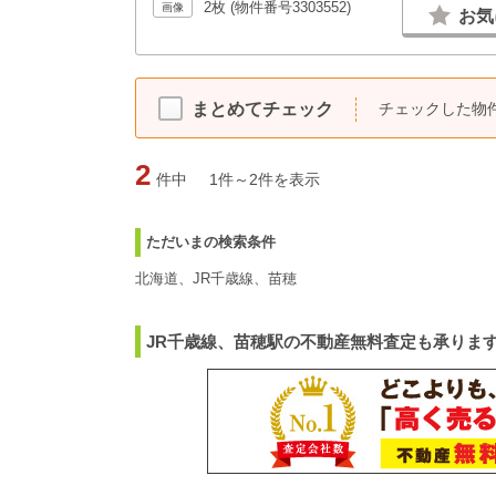
2枚 (物件番号3303552)
画像
お気
チェックした物
まとめてチェック
2
件中
1件～2件を表示
ただいまの検索条件
北海道、JR千歳線、苗穂
JR千歳線、苗穂駅の不動産無料査定も承ります