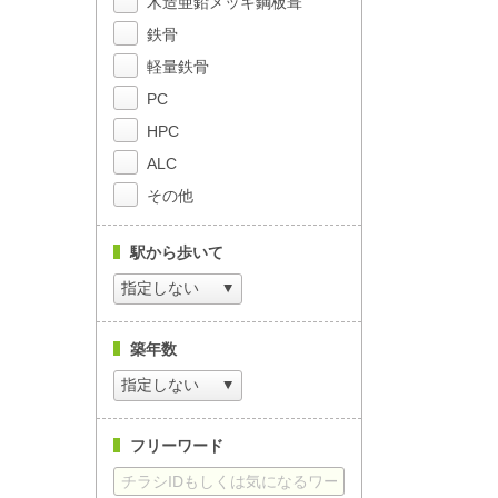
木造亜鉛メッキ鋼板葺
鉄骨
軽量鉄骨
PC
HPC
ALC
その他
駅から歩いて
築年数
フリーワード