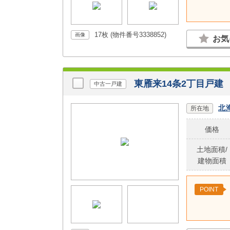
17枚 (物件番号3338852)
画像
お気
東雁来14条2丁目戸建
中古一戸建
北
所在地
価格
土地面積/
建物面積
POINT