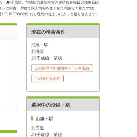
ら、JR千歳線、苗穂駅の最新中古戸建情報を毎日追加更新!お
ンに中古一戸建て購入情報をまとめて検索が可能です!ま
OUSETOWN】なら理想の住まいにきっと巡り合えます!
現在の検索条件
沿線・駅
北海道
JR千歳線、苗穂
この条件で新着物件メールを登録
この条件を保存
選択中の沿線・駅
沿線・駅
北海道
JR千歳線、苗穂