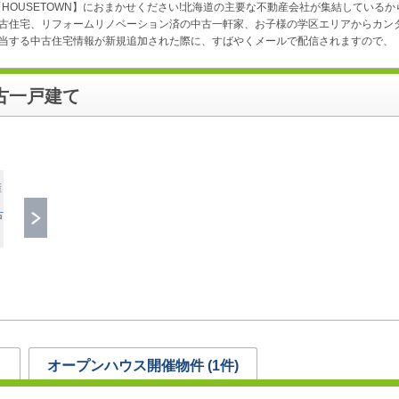
HOUSETOWN】におまかせください!北海道の主要な不動産会社が集結しているか
古住宅、リフォームリノベーション済の中古一軒家、お子様の学区エリアからカンタ
する中古住宅情報が新規追加された際に、すばやくメールで配信されますので、【H
古一戸建て
オープンハウス開催物件 (
1
件)