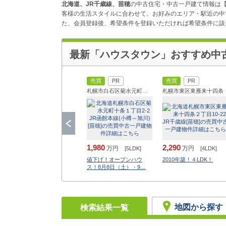
北海道、JR千歳線、苗穂
の中古住宅・中古一戸建て情報は【
客様の生活スタイルに合わせて、お好みのエリア・駅近の中
た、会員登録後、希望条件を登録いただければ希望条件に該当
最新「ハウスタウン」おすすめ中
売買
PR
売買
PR
札幌市白石区菊水元町十条
札幌市東区東雁来十四条
1,980
2,290
万円
万円
[5LDK]
[4LDK]
値下げ！オープンハウ
2010年築！４LDK！
ス！8月8日（土）・9…
地図から探す
検索結果一覧