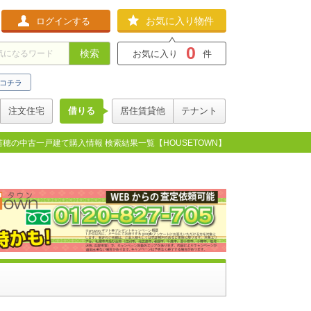
お気に入り物件
ログインする
0
検索
お気に入り
件
コチラ
注文住宅
借りる
居住賃貸他
テナント
苗穂の中古一戸建て購入情報 検索結果一覧【HOUSETOWN】