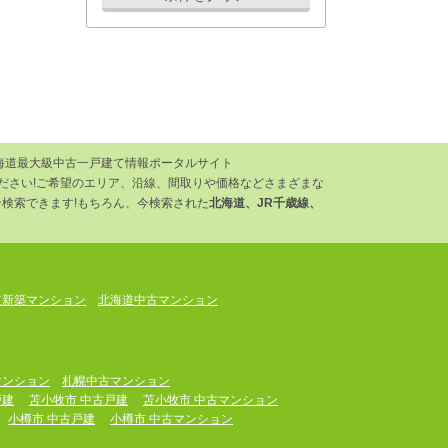
海道最大級中古一戸建て情報ポータルサイト
ください!ご希望のエリア、沿線、間取りや価格などさまざまな
検索できます!もちろん、今検索された
北海道、JR千歳線、
道新築マンション
北海道中古マンション
マンション
札幌中古マンション
戸建
苫小牧市 中古戸建
苫小牧市 中古マンション
小樽市 中古戸建
小樽市 中古マンション