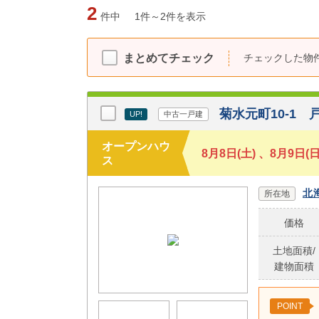
2
件中
1件～2件を表示
チェックした物
まとめてチェック
菊水元町10-1
UP!
中古一戸建
オープンハウ
8月8日(土) 、8月9
ス
北
所在地
価格
土地面積/
建物面積
POINT