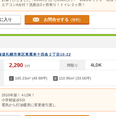
エアコン4台付！洗面台2ヶ所有り！トイレ２ヶ所！
陽当たり良好・事務所利用可!
駐車場有り！
に入り
お問合せする
(無料)
海道札幌市東区東雁来十四条２丁目10-22
2,290
4LDK
間取り
万円
165.23m² (49.98坪)
110.95m² (33.56坪)
土
建
2010年築！４LDK！
小学校徒歩5分
電気から灯油暖房に変更後引渡し