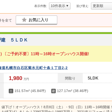
表示件数:
並び替え:
お気に入り
件を全て
 戸建 ５ＬＤＫ
日(日) 〔ご予約不要〕11時～16時オープンハウス開催!
海道札幌市白石区菊水元町十条１丁目2-2
1,980
5LDK
間取り
万円
151.57m² (45.84坪)
127.17m² (38.46坪)
土
建
値下げ！オープンハウス！8月8日（土）・9日（日）11時～16時開催
お値下げしました！2390万円から1980万円！ 2021年リフォーム済