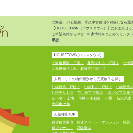
北海道、JR石勝線、母恋中古住宅をお探しなら北
【HOUSETOWN（ハウスタウン）】におまかせ
ご希望条件から中古一軒家情報をまとめてカンタン
母恋
HOUSETOWN(ハウスタウン)
北海道新築一戸建て
北海道中古一戸建て
北海
北海道売り土地
北海道注文住宅
人気エリアの物件種別から売買物件を探す
札幌新築一戸建て
札幌中古一戸建て
札幌新築
札幌売り土地
苫小牧市 不動産
苫小牧市 新築
苫小牧市 土地
小樽市 不動産
小樽市 新築戸建
小樽市 土地
人気種別TOP
賃貸住居用他
賃貸アパート・マンション
賃貸
賃貸テナント
貸駐車場