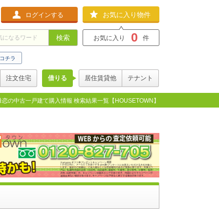
お気に入り物件
ログインする
0
検索
お気に入り
件
コチラ
注文住宅
借りる
居住賃貸他
テナント
母恋の中古一戸建て購入情報 検索結果一覧【HOUSETOWN】