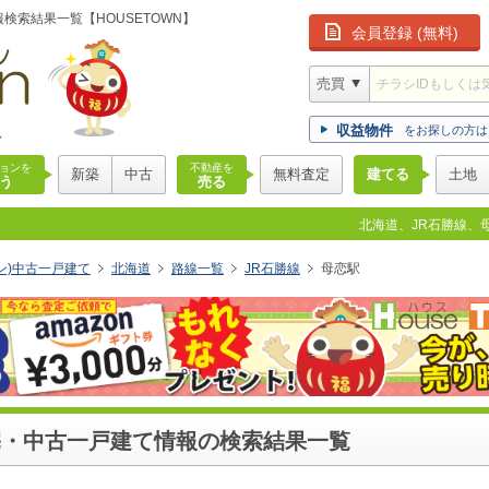
検索結果一覧【HOUSETOWN】
会員登録 (無料)
版
収益物件
をお探しの方は
ョンを
不動産を
新築
中古
無料査定
建てる
土地
う
売る
北海道、JR石勝線、
ウン)中古一戸建て
北海道
路線一覧
JR石勝線
母恋駅
宅・中古一戸建て情報の検索結果一覧