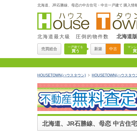
北海道、JR石勝線、母恋の中古住宅・中古一戸建て 購入情報
北海道
北海道最大級 圧倒的物件数
一戸建てを
マンシ
売買総合
新築
中古
買う
買
HOUSETOWN(ハウスタウン)
HOUSETOWN(ハウスタ
北海道、JR石勝線、母恋 中古住