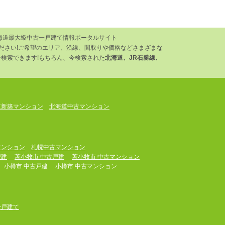
海道最大級中古一戸建て情報ポータルサイト
ください!ご希望のエリア、沿線、間取りや価格などさまざまな
検索できます!もちろん、今検索された
北海道、JR石勝線、
道新築マンション
北海道中古マンション
マンション
札幌中古マンション
戸建
苫小牧市 中古戸建
苫小牧市 中古マンション
小樽市 中古戸建
小樽市 中古マンション
一戸建て