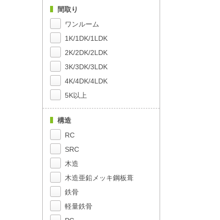
間取り
ワンルーム
1K/1DK/1LDK
2K/2DK/2LDK
3K/3DK/3LDK
4K/4DK/4LDK
5K以上
構造
RC
SRC
木造
木造亜鉛メッキ鋼板葺
鉄骨
軽量鉄骨