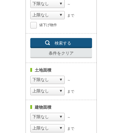
～
まで
値下げ物件
検索する
条件をクリア
土地面積
～
まで
建物面積
～
まで