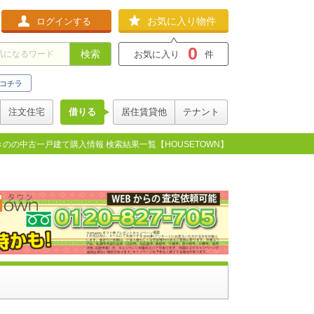
お気に入り物件
ログインする
0
検索
お気に入り
件
コチラ
注文住宅
借りる
居住賃貸他
テナント
のの中古一戸建て購入情報 検索結果一覧【HOUSETOWN】