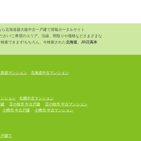
なら北海道最大級中古一戸建て情報ポータルサイト
ください!ご希望のエリア、沿線、間取りや価格などさまざまな
検索できます!もちろん、今検索された
北海道、JR日高本
道新築マンション
北海道中古マンション
マンション
札幌中古マンション
戸建
苫小牧市 中古戸建
苫小牧市 中古マンション
小樽市 中古戸建
小樽市 中古マンション
一戸建て