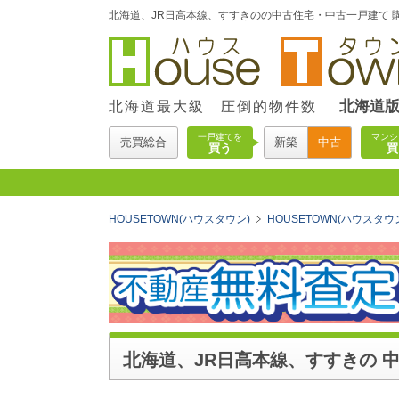
北海道、JR日高本線、すすきのの中古住宅・中古一戸建て 購
北海道
北海道最大級 圧倒的物件数
一戸建てを
マンシ
売買総合
新築
中古
買う
買
HOUSETOWN(ハウスタウン)
HOUSETOWN(ハウスタ
北海道、JR日高本線、すすきの 