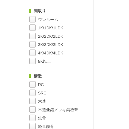
間取り
ワンルーム
1K/1DK/1LDK
2K/2DK/2LDK
3K/3DK/3LDK
4K/4DK/4LDK
5K以上
構造
RC
SRC
木造
木造亜鉛メッキ鋼板葺
鉄骨
軽量鉄骨