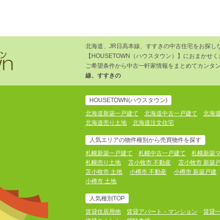
北海道、JR日高本線、すすきの中古住宅をお探し
【HOUSETOWN（ハウスタウン）】におまかせ
ご希望条件から中古一軒家情報をまとめてカンタン
線、すすきの
HOUSETOWN(ハウスタウン)
北海道新築一戸建て
北海道中古一戸建て
北海
北海道売り土地
北海道注文住宅
人気エリアの物件種別から売買物件を探す
札幌新築一戸建て
札幌中古一戸建て
札幌新築
札幌売り土地
苫小牧市 不動産
苫小牧市 新築
苫小牧市 土地
小樽市 不動産
小樽市 新築戸建
小樽市 土地
人気種別TOP
賃貸住居用他
賃貸アパート・マンション
賃貸