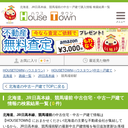
北海道、JR日高本線、競馬場前の中古一戸建て購入情報 検索結果一覧
メニュー
お気に入り
0
最近見た物件
件
HOUSETOWN(ハウスタウン)
HOUSETOWN(ハウスタウン)中古一戸建て
北海道
路線一覧
JR日高本線
競馬場前駅
北海道の中古一戸建てTOPに戻る
北海道、JR日高本線、競馬場前 中古住宅・中古一戸建て
情報の検索結果一覧 (
0
件)
北海道、JR日高本線、競馬場前
の中古住宅・中古一戸建て情報は
【HOUSETOWN】におまかせください!北海道の主要な不動産会社が集結して
いるから、JR日高本線、競馬場前駅の最新中古戸建情報を毎日追加更新!お客様