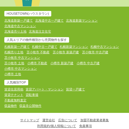
HOUSETOWN(ハウスタウン)
北海道新築一戸建て
北海道中古一戸建て
北海道新築マンション
北海道中古マンション
北海道売り土地
北海道注文住宅
人気エリアの物件種別から売買物件を探す
札幌新築一戸建て
札幌中古一戸建て
札幌新築マンション
札幌中古マンション
札幌売り土地
苫小牧市 不動産
苫小牧市 新築戸建
苫小牧市 中古戸建
苫小牧市 中古マンション
苫小牧市 土地
小樽市 不動産
小樽市 新築戸建
小樽市 中古戸建
小樽市 中古マンション
小樽市 土地
人気種別TOP
賃貸住居用他
賃貸アパート・マンション
賃貸一戸建て
賃貸テナント
貸駐車場
不動産無料査定
収益物件
収益非公開物件
サイトマップ
運営会社
広告について
加盟不動産業者募集
利用規約/個人情報について
免責事項