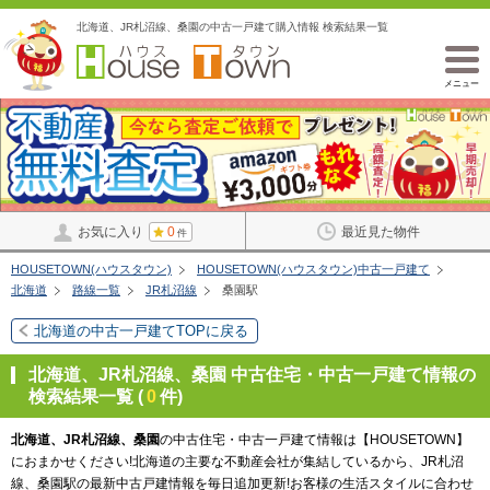
北海道、JR札沼線、桑園の中古一戸建て購入情報 検索結果一覧
メニュー
お気に入り
0
最近見た物件
件
HOUSETOWN(ハウスタウン)
HOUSETOWN(ハウスタウン)中古一戸建て
北海道
路線一覧
JR札沼線
桑園駅
北海道の中古一戸建てTOPに戻る
北海道、JR札沼線、桑園 中古住宅・中古一戸建て情報の
検索結果一覧 (
0
件)
北海道、JR札沼線、桑園
の中古住宅・中古一戸建て情報は【HOUSETOWN】
におまかせください!北海道の主要な不動産会社が集結しているから、JR札沼
線、桑園駅の最新中古戸建情報を毎日追加更新!お客様の生活スタイルに合わせ