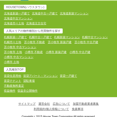
HOUSETOWN(ハウスタウン)
北海道新築一戸建て
北海道中古一戸建て
北海道新築マンション
北海道中古マンション
北海道売り土地
北海道注文住宅
人気エリアの物件種別から売買物件を探す
札幌新築一戸建て
札幌中古一戸建て
札幌新築マンション
札幌中古マンション
札幌売り土地
苫小牧市 不動産
苫小牧市 新築戸建
苫小牧市 中古戸建
苫小牧市 中古マンション
苫小牧市 土地
小樽市 不動産
小樽市 新築戸建
小樽市 中古戸建
小樽市 中古マンション
小樽市 土地
人気種別TOP
賃貸住居用他
賃貸アパート・マンション
賃貸一戸建て
賃貸テナント
貸駐車場
不動産無料査定
収益物件
収益非公開物件
サイトマップ
運営会社
広告について
加盟不動産業者募集
利用規約/個人情報について
免責事項
Copyright c 2015 House Town Corporation All rights reserved.