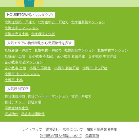
HOUSETOWN(ハウスタウン)
北海道新築一戸建て
北海道中古一戸建て
北海道新築マンション
北海道中古マンション
北海道売り土地
北海道注文住宅
人気エリアの物件種別から売買物件を探す
札幌新築一戸建て
札幌中古一戸建て
札幌新築マンション
札幌中古マンション
札幌売り土地
苫小牧市 不動産
苫小牧市 新築戸建
苫小牧市 中古戸建
苫小牧市 中古マンション
苫小牧市 土地
小樽市 不動産
小樽市 新築戸建
小樽市 中古戸建
小樽市 中古マンション
小樽市 土地
人気種別TOP
賃貸住居用他
賃貸アパート・マンション
賃貸一戸建て
賃貸テナント
貸駐車場
不動産無料査定
収益物件
収益非公開物件
サイトマップ
運営会社
広告について
加盟不動産業者募集
利用規約/個人情報について
免責事項