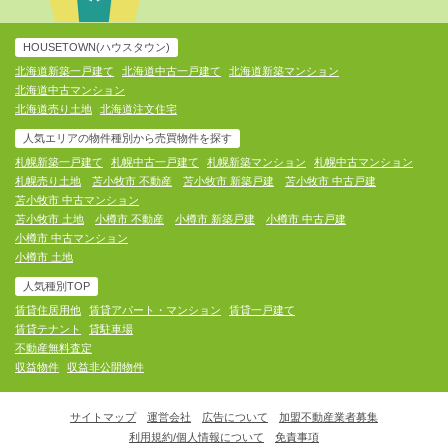
HOUSETOWN(ハウスタウン)
北海道新築一戸建て
北海道中古一戸建て
北海道新築マンション
北海道中古マンション
北海道売り土地
北海道注文住宅
人気エリアの物件種別から売買物件を探す
札幌新築一戸建て
札幌中古一戸建て
札幌新築マンション
札幌中古マンション
札幌売り土地
苫小牧市 不動産
苫小牧市 新築戸建
苫小牧市 中古戸建
苫小牧市 中古マンション
苫小牧市 土地
小樽市 不動産
小樽市 新築戸建
小樽市 中古戸建
小樽市 中古マンション
小樽市 土地
人気種別TOP
賃貸住居用他
賃貸アパート・マンション
賃貸一戸建て
賃貸テナント
貸駐車場
不動産無料査定
収益物件
収益非公開物件
サイトマップ
運営会社
広告について
加盟不動産業者募集
利用規約/個人情報について
免責事項