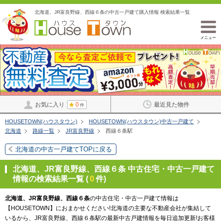
北海道、JR富良野線、西線６条の中古一戸建て購入情報 検索結果一覧
メニュー
お気に入り
0
最近見た物件
件
HOUSETOWN(ハウスタウン)
HOUSETOWN(ハウスタウン)中古一戸建て
北海道
路線一覧
JR富良野線
西線６条駅
北海道の中古一戸建てTOPに戻る
北海道、JR富良野線、西線６条 中古住宅・中古一戸建て
情報の検索結果一覧 (
0
件)
北海道、JR富良野線、西線６条
の中古住宅・中古一戸建て情報は
【HOUSETOWN】におまかせください!北海道の主要な不動産会社が集結して
いるから、JR富良野線、西線６条駅の最新中古戸建情報を毎日追加更新!お客様