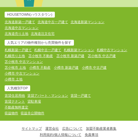
HOUSETOWN(ハウスタウン)
北海道新築一戸建て
北海道中古一戸建て
北海道新築マンション
北海道中古マンション
北海道売り土地
北海道注文住宅
人気エリアの物件種別から売買物件を探す
札幌新築一戸建て
札幌中古一戸建て
札幌新築マンション
札幌中古マンション
札幌売り土地
苫小牧市 不動産
苫小牧市 新築戸建
苫小牧市 中古戸建
苫小牧市 中古マンション
苫小牧市 土地
小樽市 不動産
小樽市 新築戸建
小樽市 中古戸建
小樽市 中古マンション
小樽市 土地
人気種別TOP
賃貸住居用他
賃貸アパート・マンション
賃貸一戸建て
賃貸テナント
貸駐車場
不動産無料査定
収益物件
収益非公開物件
サイトマップ
運営会社
広告について
加盟不動産業者募集
利用規約/個人情報について
免責事項