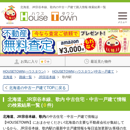
北海道、JR宗谷本線、歌内の中古一戸建て購入情報 検索結果一覧
メニュー
お気に入り
0
最近見た物件
件
HOUSETOWN(ハウスタウン)
HOUSETOWN(ハウスタウン)中古一戸建て
北海道
路線一覧
JR宗谷本線
歌内駅
北海道の中古一戸建てTOPに戻る
北海道、JR宗谷本線、歌内 中古住宅・中古一戸建て情報
の検索結果一覧 (
0
件)
北海道、JR宗谷本線、歌内
の中古住宅・中古一戸建て情報は
【HOUSETOWN】におまかせください!北海道の主要な不動産会社が集結して
いるから、JR宗谷本線、歌内駅の最新中古戸建情報を毎日追加更新!お客様の生