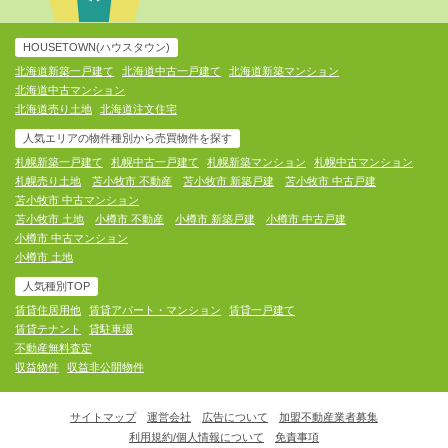
HOUSETOWN(ハウスタウン)
北海道新築一戸建て
北海道中古一戸建て
北海道新築マンション
北海道中古マンション
北海道売り土地
北海道注文住宅
人気エリアの物件種別から売買物件を探す
札幌新築一戸建て
札幌中古一戸建て
札幌新築マンション
札幌中古マンション
札幌売り土地
苫小牧市 不動産
苫小牧市 新築戸建
苫小牧市 中古戸建
苫小牧市 中古マンション
苫小牧市 土地
小樽市 不動産
小樽市 新築戸建
小樽市 中古戸建
小樽市 中古マンション
小樽市 土地
人気種別TOP
賃貸住居用他
賃貸アパート・マンション
賃貸一戸建て
賃貸テナント
貸駐車場
不動産無料査定
収益物件
収益非公開物件
サイトマップ
運営会社
広告について
加盟不動産業者募集
利用規約/個人情報について
免責事項