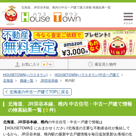
北海道、JR宗谷本線、稚内の中古一戸建て購入情報 検索結果一覧
メニュー
お気に入り
0
最近見た物件
件
HOUSETOWN(ハウスタウン)
HOUSETOWN(ハウスタウン)中古一戸建て
北海道
路線一覧
JR宗谷本線
稚内駅
北海道の中古一戸建てTOPに戻る
北海道、JR宗谷本線、稚内 中古住宅・中古一戸建て情報
の検索結果一覧 (
0
件)
北海道、JR宗谷本線、稚内
の中古住宅・中古一戸建て情報は
【HOUSETOWN】におまかせください!北海道の主要な不動産会社が集結して
いるから、JR宗谷本線、稚内駅の最新中古戸建情報を毎日追加更新!お客様の生