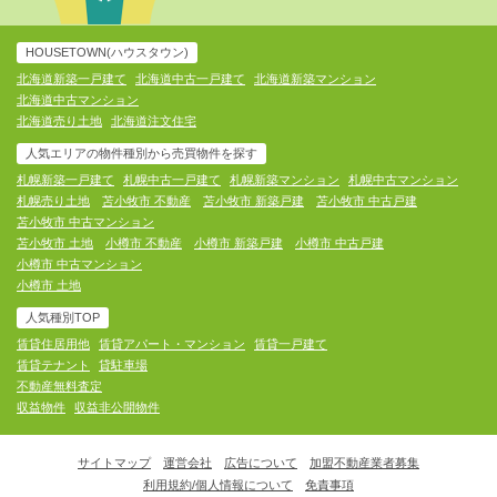
HOUSETOWN(ハウスタウン)
北海道新築一戸建て
北海道中古一戸建て
北海道新築マンション
北海道中古マンション
北海道売り土地
北海道注文住宅
人気エリアの物件種別から売買物件を探す
札幌新築一戸建て
札幌中古一戸建て
札幌新築マンション
札幌中古マンション
札幌売り土地
苫小牧市 不動産
苫小牧市 新築戸建
苫小牧市 中古戸建
苫小牧市 中古マンション
苫小牧市 土地
小樽市 不動産
小樽市 新築戸建
小樽市 中古戸建
小樽市 中古マンション
小樽市 土地
人気種別TOP
賃貸住居用他
賃貸アパート・マンション
賃貸一戸建て
賃貸テナント
貸駐車場
不動産無料査定
収益物件
収益非公開物件
サイトマップ
運営会社
広告について
加盟不動産業者募集
利用規約/個人情報について
免責事項