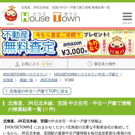
北海道、JR石北本線、安国の中古一戸建て購入情報 検索結果一覧
メニュー
お気に入り
0
最近見た物件
件
HOUSETOWN(ハウスタウン)
HOUSETOWN(ハウスタウン)中古一戸建て
北海道
路線一覧
JR石北本線
安国駅
北海道の中古一戸建てTOPに戻る
北海道、JR石北本線、安国 中古住宅・中古一戸建て情報
の検索結果一覧 (
0
件)
北海道、JR石北本線、安国
の中古住宅・中古一戸建て情報は
【HOUSETOWN】におまかせください!北海道の主要な不動産会社が集結して
いるから、JR石北本線、安国駅の最新中古戸建情報を毎日追加更新!お客様の生