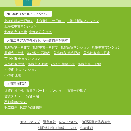
HOUSETOWN(ハウスタウン)
北海道新築一戸建て
北海道中古一戸建て
北海道新築マンション
北海道中古マンション
北海道売り土地
北海道注文住宅
人気エリアの物件種別から売買物件を探す
札幌新築一戸建て
札幌中古一戸建て
札幌新築マンション
札幌中古マンション
札幌売り土地
苫小牧市 不動産
苫小牧市 新築戸建
苫小牧市 中古戸建
苫小牧市 中古マンション
苫小牧市 土地
小樽市 不動産
小樽市 新築戸建
小樽市 中古戸建
小樽市 中古マンション
小樽市 土地
人気種別TOP
賃貸住居用他
賃貸アパート・マンション
賃貸一戸建て
賃貸テナント
貸駐車場
不動産無料査定
収益物件
収益非公開物件
サイトマップ
運営会社
広告について
加盟不動産業者募集
利用規約/個人情報について
免責事項