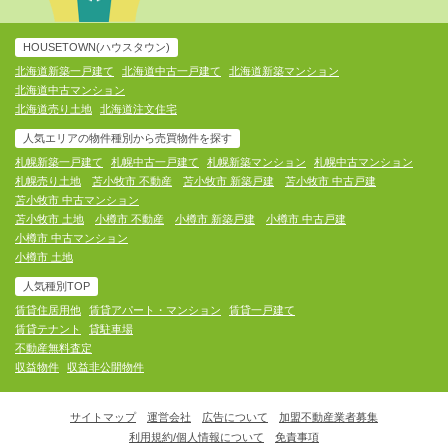
HOUSETOWN(ハウスタウン)
北海道新築一戸建て
北海道中古一戸建て
北海道新築マンション
北海道中古マンション
北海道売り土地
北海道注文住宅
人気エリアの物件種別から売買物件を探す
札幌新築一戸建て
札幌中古一戸建て
札幌新築マンション
札幌中古マンション
札幌売り土地
苫小牧市 不動産
苫小牧市 新築戸建
苫小牧市 中古戸建
苫小牧市 中古マンション
苫小牧市 土地
小樽市 不動産
小樽市 新築戸建
小樽市 中古戸建
小樽市 中古マンション
小樽市 土地
人気種別TOP
賃貸住居用他
賃貸アパート・マンション
賃貸一戸建て
賃貸テナント
貸駐車場
不動産無料査定
収益物件
収益非公開物件
サイトマップ
運営会社
広告について
加盟不動産業者募集
利用規約/個人情報について
免責事項