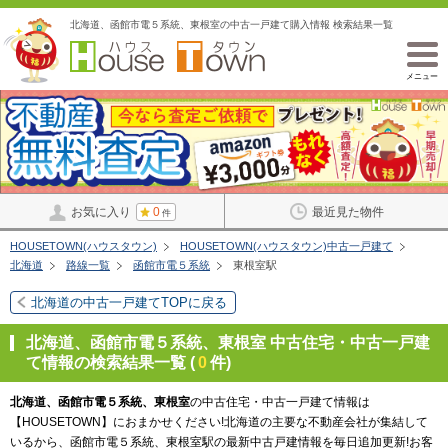
北海道、函館市電５系統、東根室の中古一戸建て購入情報 検索結果一覧
メニュー
お気に入り
0
最近見た物件
件
HOUSETOWN(ハウスタウン)
HOUSETOWN(ハウスタウン)中古一戸建て
北海道
路線一覧
函館市電５系統
東根室駅
北海道の中古一戸建てTOPに戻る
北海道、函館市電５系統、東根室 中古住宅・中古一戸建
て情報の検索結果一覧 (
0
件)
北海道、函館市電５系統、東根室
の中古住宅・中古一戸建て情報は
【HOUSETOWN】におまかせください!北海道の主要な不動産会社が集結して
いるから、函館市電５系統、東根室駅の最新中古戸建情報を毎日追加更新!お客