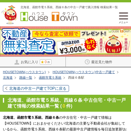
北海道、函館市電５系統、西線６条の中古一戸建て購入情報 検索結果一覧
メニュー
お気に入り
0
最近見た物件
件
HOUSETOWN(ハウスタウン)
HOUSETOWN(ハウスタウン)中古一戸建て
北海道
路線一覧
函館市電５系統
西線６条駅
北海道の中古一戸建てTOPに戻る
北海道、函館市電５系統、西線６条 中古住宅・中古一戸
建て情報の検索結果一覧 (
0
件)
北海道、函館市電５系統、西線６条
の中古住宅・中古一戸建て情報は
【HOUSETOWN】におまかせください!北海道の主要な不動産会社が集結して
いるから、函館市電５系統、西線６条駅の最新中古戸建情報を毎日追加更新!お