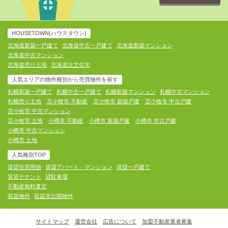
HOUSETOWN(ハウスタウン)
北海道新築一戸建て
北海道中古一戸建て
北海道新築マンション
北海道中古マンション
北海道売り土地
北海道注文住宅
人気エリアの物件種別から売買物件を探す
札幌新築一戸建て
札幌中古一戸建て
札幌新築マンション
札幌中古マンション
札幌売り土地
苫小牧市 不動産
苫小牧市 新築戸建
苫小牧市 中古戸建
苫小牧市 中古マンション
苫小牧市 土地
小樽市 不動産
小樽市 新築戸建
小樽市 中古戸建
小樽市 中古マンション
小樽市 土地
人気種別TOP
賃貸住居用他
賃貸アパート・マンション
賃貸一戸建て
賃貸テナント
貸駐車場
不動産無料査定
収益物件
収益非公開物件
サイトマップ
運営会社
広告について
加盟不動産業者募集