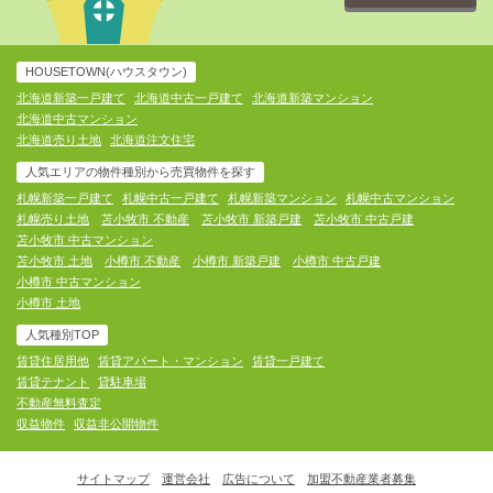
HOUSETOWN(ハウスタウン)
北海道新築一戸建て
北海道中古一戸建て
北海道新築マンション
北海道中古マンション
北海道売り土地
北海道注文住宅
人気エリアの物件種別から売買物件を探す
札幌新築一戸建て
札幌中古一戸建て
札幌新築マンション
札幌中古マンション
札幌売り土地
苫小牧市 不動産
苫小牧市 新築戸建
苫小牧市 中古戸建
苫小牧市 中古マンション
苫小牧市 土地
小樽市 不動産
小樽市 新築戸建
小樽市 中古戸建
小樽市 中古マンション
小樽市 土地
人気種別TOP
賃貸住居用他
賃貸アパート・マンション
賃貸一戸建て
賃貸テナント
貸駐車場
不動産無料査定
収益物件
収益非公開物件
サイトマップ
運営会社
広告について
加盟不動産業者募集