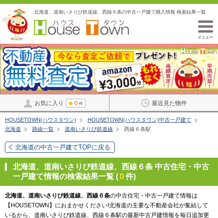
北海道、道南いさりび鉄道線、西線６条の中古一戸建て購入情報 検索結果一覧
メニュー
お気に入り
0
最近見た物件
件
HOUSETOWN(ハウスタウン)
HOUSETOWN(ハウスタウン)中古一戸建て
北海道
路線一覧
道南いさりび鉄道線
西線６条駅
北海道の中古一戸建てTOPに戻る
北海道、道南いさりび鉄道線、西線６条 中古住宅・中古
一戸建て情報の検索結果一覧 (
0
件)
北海道、道南いさりび鉄道線、西線６条
の中古住宅・中古一戸建て情報は
【HOUSETOWN】におまかせください!北海道の主要な不動産会社が集結して
いるから、道南いさりび鉄道線、西線６条駅の最新中古戸建情報を毎日追加更