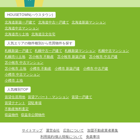
HOUSETOWN(ハウスタウン)
北海道新築一戸建て
北海道中古一戸建て
北海道新築マンション
北海道中古マンション
北海道売り土地
北海道注文住宅
人気エリアの物件種別から売買物件を探す
札幌新築一戸建て
札幌中古一戸建て
札幌新築マンション
札幌中古マンション
札幌売り土地
苫小牧市 不動産
苫小牧市 新築戸建
苫小牧市 中古戸建
苫小牧市 中古マンション
苫小牧市 土地
小樽市 不動産
小樽市 新築戸建
小樽市 中古戸建
小樽市 中古マンション
小樽市 土地
人気種別TOP
賃貸住居用他
賃貸アパート・マンション
賃貸一戸建て
賃貸テナント
貸駐車場
不動産無料査定
収益物件
収益非公開物件
サイトマップ
運営会社
広告について
加盟不動産業者募集
利用規約/個人情報について
免責事項