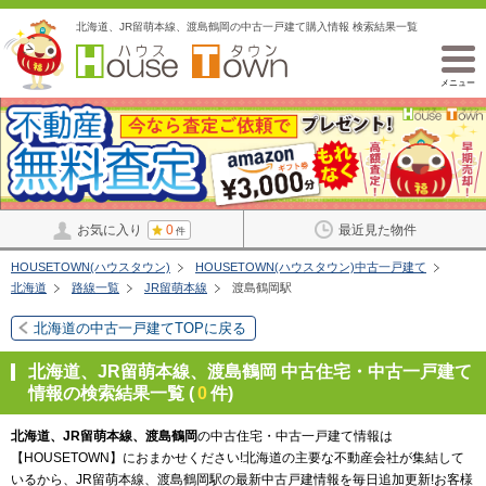
北海道、JR留萌本線、渡島鶴岡の中古一戸建て購入情報 検索結果一覧
メニュー
お気に入り
0
最近見た物件
件
HOUSETOWN(ハウスタウン)
HOUSETOWN(ハウスタウン)中古一戸建て
北海道
路線一覧
JR留萌本線
渡島鶴岡駅
北海道の中古一戸建てTOPに戻る
北海道、JR留萌本線、渡島鶴岡 中古住宅・中古一戸建て
情報の検索結果一覧 (
0
件)
北海道、JR留萌本線、渡島鶴岡
の中古住宅・中古一戸建て情報は
【HOUSETOWN】におまかせください!北海道の主要な不動産会社が集結して
いるから、JR留萌本線、渡島鶴岡駅の最新中古戸建情報を毎日追加更新!お客様