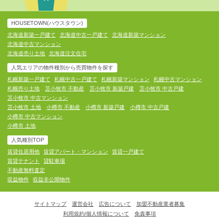
HOUSETOWN(ハウスタウン)
北海道新築一戸建て
北海道中古一戸建て
北海道新築マンション
北海道中古マンション
北海道売り土地
北海道注文住宅
人気エリアの物件種別から売買物件を探す
札幌新築一戸建て
札幌中古一戸建て
札幌新築マンション
札幌中古マンション
札幌売り土地
苫小牧市 不動産
苫小牧市 新築戸建
苫小牧市 中古戸建
苫小牧市 中古マンション
苫小牧市 土地
小樽市 不動産
小樽市 新築戸建
小樽市 中古戸建
小樽市 中古マンション
小樽市 土地
人気種別TOP
賃貸住居用他
賃貸アパート・マンション
賃貸一戸建て
賃貸テナント
貸駐車場
不動産無料査定
収益物件
収益非公開物件
サイトマップ
運営会社
広告について
加盟不動産業者募集
利用規約/個人情報について
免責事項