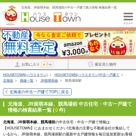
北海道、JR留萌本線、競馬場前の中古一戸建て購入情報 検索結果一覧
メニュー
お気に入り
0
最近見た物件
件
HOUSETOWN(ハウスタウン)
HOUSETOWN(ハウスタウン)中古一戸建て
北海道
路線一覧
JR留萌本線
競馬場前駅
北海道の中古一戸建てTOPに戻る
北海道、JR留萌本線、競馬場前 中古住宅・中古一戸建て
情報の検索結果一覧 (
0
件)
北海道、JR留萌本線、競馬場前
の中古住宅・中古一戸建て情報は
【HOUSETOWN】におまかせください!北海道の主要な不動産会社が集結して
いるから、JR留萌本線、競馬場前駅の最新中古戸建情報を毎日追加更新!お客様