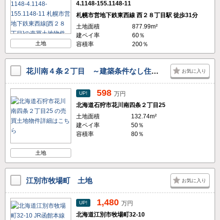
4.1148-155.1148-11
札幌市営地下鉄東西線 西２８丁目駅 徒歩31分
土地面積
877.99m²
建ペイ率
60％
土地
容積率
200％
花川南４条２丁目 ～建築条件なし住宅用地～
お気に入り
598
UP!
万円
北海道石狩市花川南四条２丁目25
土地面積
132.74m²
建ペイ率
50％
容積率
80％
土地
江別市牧場町 土地
お気に入り
1,480
UP!
万円
北海道江別市牧場町32-10