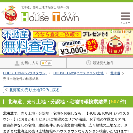
北海道、売り土地情報探し 物件一覧
メニュー
お気に入り
0
最近見た物件
件
HOUSETOWN(ハウスタウン)
HOUSETOWN(ハウスタウン)土地
北海道
売り土地物件の検索結果
北海道の売り土地TOPに戻る
北海道、売り土地・分譲地・宅地情報検索結果 (
507
件)
北海道
で、売り土地・分譲地・宅地をお探しなら、【HOUSETOWN（ハウスタ
ウン）】におまかせください!ご希望のエリアや沿線、お子様の学区エリア内、
建築条件なしの宅地、建築条件がある注文住宅用地、広々敷地の土地など、さ
まざまな北海道の売り土地情報をハウスタウンならカンタン検索いただけます!