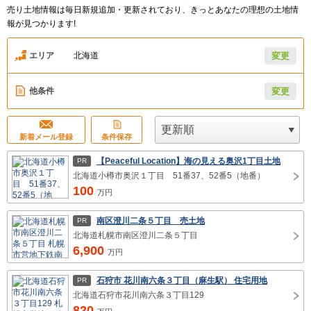
売り土地情報は毎日新規追加・更新されており、きっとあなたの理想の土地情
報が見つかります!
エリア
北海道
変更
他条件
変更
新着メール登録
条件保存
【Peaceful Location】海の見える奥沢1丁目土地
PR
北海道小樽市奥沢１丁目 51番37、52番5（地番）
100
万円
南区澄川二条５丁目 売土地
PR
北海道札幌市南区澄川二条５丁目
6,900
万円
石狩市 花川南六条３丁目（麻生駅） 住宅用地
PR
北海道石狩市花川南六条３丁目129
820