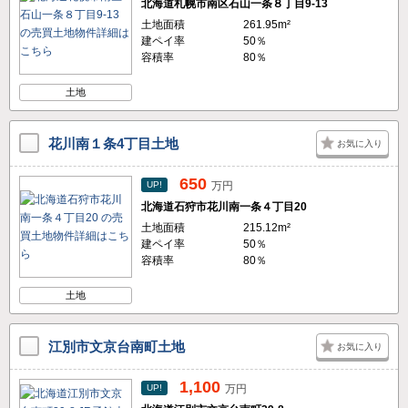
北海道札幌市南区石山一条８丁目9-13
土地面積
261.95m²
建ペイ率
50％
容積率
80％
土地
花川南１条4丁目土地
お気に入り
650
UP!
万円
北海道石狩市花川南一条４丁目20
土地面積
215.12m²
建ペイ率
50％
容積率
80％
土地
江別市文京台南町土地
お気に入り
1,100
UP!
万円