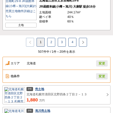
北海道江別市文京台南町29-8
JR函館本線(小樽～旭川) 大麻駅 徒歩16分
土地面積
244.17m²
建ペイ率
40％
容積率
60％
土地
1
2
3
4
507件中 / 1件～20件を表示
エリア
北海道
変更
他条件
変更
売土地
PR
北海道札幌市清田区北野四条２丁目２－１３
1,880
万円
滝川売土地
PR