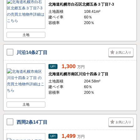
北海道札幌市白石区北郷五条３丁目7-3
土地面積
108.41m²
建ペイ率
60％
容積率
200％
土地
川沿14条2丁目
お気に入り
1,300
UP!
万円
北海道札幌市南区川沿十四条２丁目
土地面積
204.58m²
建ペイ率
60％
容積率
200％
土地
西岡2条14丁目
お気に入り
1,499
UP!
万円