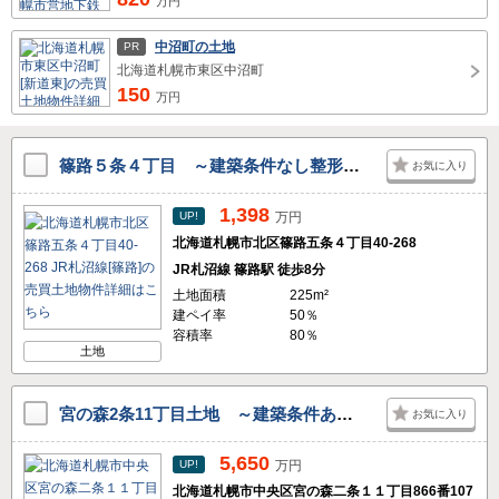
万円
中沼町の土地
PR
北海道札幌市東区中沼町
150
万円
篠路５条４丁目 ～建築条件なし整形地～
お気に入り
1,398
UP!
万円
北海道札幌市北区篠路五条４丁目40-268
JR札沼線 篠路駅 徒歩8分
土地面積
225m²
建ペイ率
50％
容積率
80％
土地
宮の森2条11丁目土地 ～建築条件ありません～
お気に入り
5,650
UP!
万円
北海道札幌市中央区宮の森二条１１丁目866番107