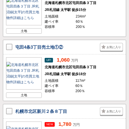
北海道札幌市北区屯田四条３丁目
JR札沼線 太平駅 徒歩15分
土地面積
234m²
建ペイ率
60％
容積率
200％
土地
屯田4条3丁目売土地①②
お気に入り
1,060
UP!
万円
北海道札幌市北区屯田四条３丁目
JR札沼線 太平駅 徒歩18分
土地面積
117m²
建ペイ率
60％
容積率
200％
土地
札幌市北区新川２条８丁目
お気に入り
1,780
NEW
万円