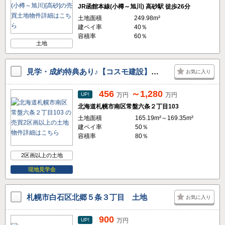
JR函館本線(小樽～旭川) 高砂駅 徒歩26分
土地面積
249.98m²
建ペイ率
40％
容積率
60％
土地
見学・成約特典あり♪【コスモ建設】札幌市南区常盤6条2丁目【グリーンタウン芸術の森-全18区画】
お気に入り
456
～1,280
UP!
万円
万円
北海道札幌市南区常盤六条２丁目103
土地面積
165.19m²～169.35m²
建ペイ率
50％
容積率
80％
2区画以上の土地
現地見学会
札幌市白石区北郷５条３丁目 土地
お気に入り
900
UP!
万円