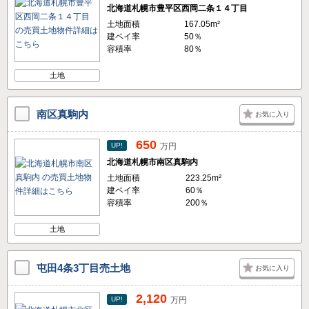
北海道札幌市豊平区西岡二条１４丁目
土地面積
167.05m²
建ペイ率
50％
容積率
80％
土地
南区真駒内
お気に入り
650
UP!
万円
北海道札幌市南区真駒内
土地面積
223.25m²
建ペイ率
60％
容積率
200％
土地
屯田4条3丁目売土地
お気に入り
2,120
UP!
万円