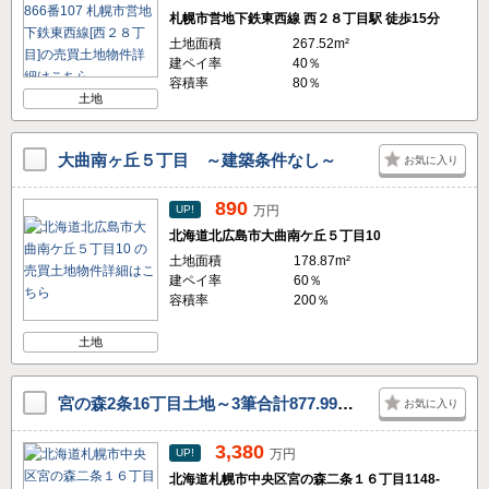
札幌市営地下鉄東西線 西２８丁目駅 徒歩15分
土地面積
267.52m²
建ペイ率
40％
容積率
80％
土地
大曲南ヶ丘５丁目 ～建築条件なし～
お気に入り
890
UP!
万円
北海道北広島市大曲南ケ丘５丁目10
土地面積
178.87m²
建ペイ率
60％
容積率
200％
土地
宮の森2条16丁目土地～3筆合計877.99㎡～
お気に入り
3,380
UP!
万円
北海道札幌市中央区宮の森二条１６丁目1148-