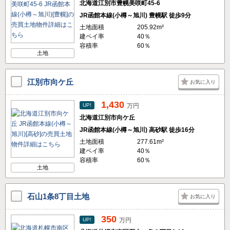
北海道江別市豊幌美咲町45-6
JR函館本線(小樽～旭川) 豊幌駅 徒歩9分
土地面積
205.92m²
建ペイ率
40％
容積率
60％
土地
江別市向ケ丘
お気に入り
1,430
UP!
万円
北海道江別市向ケ丘
JR函館本線(小樽～旭川) 高砂駅 徒歩16分
土地面積
277.61m²
建ペイ率
40％
容積率
60％
土地
石山1条8丁目土地
お気に入り
350
UP!
万円