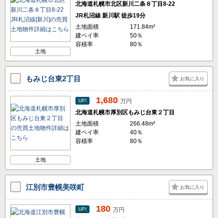
北海道札幌市北区新川二条８丁目8-22
JR札沼線 新川駅 徒歩19分
土地面積
171.84m²
建ペイ率
50％
容積率
80％
土地
もみじ台東2丁目
お気に入り
1,680
UP!
万円
北海道札幌市厚別区もみじ台東２丁目
土地面積
266.48m²
建ペイ率
40％
容積率
80％
土地
江別市豊幌美咲町
お気に入り
180
UP!
万円