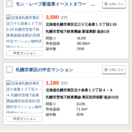
モン・レーブ新道東イーストタワー マンション
お気に入り
3,580
万円
北海道札幌市東区北三十三条東１５丁目2-16
札幌市営地下鉄東豊線 新道東駅 徒歩1分
間取り
4LDK
専有面積
98.08m²
築年数
26年
中古マンション
札幌市東区の中古マンション
お気に入り
1,180
万円
北海道札幌市東区北十条東１２丁目４－４
札幌市営地下鉄東豊線 東区役所前駅 徒歩10分
間取り
3LDK
専有面積
71.4m²
築年数
40年
中古マンション