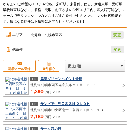
かります!ご希望のエリアや沿線（栄町駅、東苗穂、伏古、新道東駅、元町駅、
環状通東駅など）、価格、間取、お子さまの学区エリア内、即入居可能なリフ
ォーム済売りマンションなどさまざまな条件で中古マンションを検索可能で
す。気になる物件はお気軽にお問合せくださいませ!
エリア
北海道、札幌市東区
変更
他条件
変更
新着メール登録
条件保存
発寒グリーンハイツ１号棟
PR
北海道札幌市西区発寒六条８丁目 ６－１
1,390
万円
2LDK
サンピア中島公園 214 ２ＬＤＫ
PR
北海道札幌市中央区南十三条西６丁目６－１３
2,180
万円
2LDK
サーム宮の沢
PR