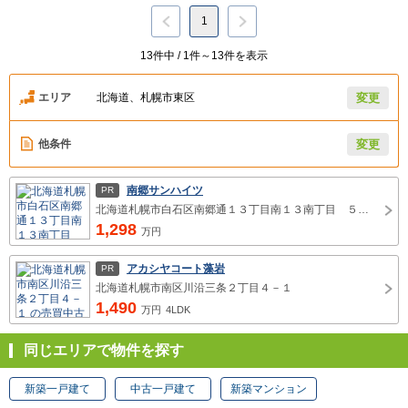
1
13件中 / 1件～13件を表示
エリア
北海道、札幌市東区
変更
他条件
変更
南郷サンハイツ
PR
北海道札幌市白石区南郷通１３丁目南１３南丁目 ５番１６
1,298
万円
アカシヤコート藻岩
PR
北海道札幌市南区川沿三条２丁目４－１
1,490
万円
4LDK
同じエリアで物件を探す
新築一戸建て
中古一戸建て
新築マンション