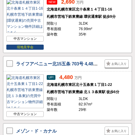
2,690
NEW
万円
北海道札幌市東区北十条東１４丁目1-16
札幌市営地下鉄東豊線 環状通東駅 徒歩9分
間取り
3LDK
専有面積
76.99m²
築年数
35年
中古マンション
現地見学会
ライフアベニュー北15五条 703号 4,480万円
お気に入り
4,480
UP!
万円
北海道札幌市東区北十五条東１丁目1-22
札幌市営地下鉄東豊線 北１３条東駅 徒歩6分
間取り
3LDK
専有面積
82.97m²
築年数
29年
中古マンション
メゾン・ド・カナル
お気に入り