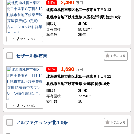
2,490
NEW
万円
北海道札幌市東区北二十条東８丁目3-13
札幌市営地下鉄東豊線 東区役所前駅 徒歩14分
間取り
4LDK
専有面積
90.02m²
築年数
36年
中古マンション
セザール麻布東
お気に入り
1,690
NEW
万円
北海道札幌市東区北四十条東６丁目4-11
札幌市営地下鉄東豊線 栄町駅 徒歩16分
間取り
3LDK
専有面積
73.54m²
築年数
36年
中古マンション
アルファグランデ北１0条
お気に入り