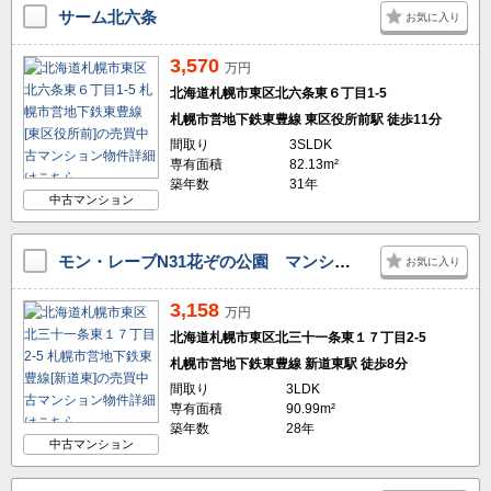
サーム北六条
お気に入り
3,570
万円
北海道札幌市東区北六条東６丁目1-5
札幌市営地下鉄東豊線 東区役所前駅 徒歩11分
間取り
3SLDK
専有面積
82.13m²
築年数
31年
中古マンション
モン・レーブN31花ぞの公園 マンション
お気に入り
3,158
万円
北海道札幌市東区北三十一条東１７丁目2-5
札幌市営地下鉄東豊線 新道東駅 徒歩8分
間取り
3LDK
専有面積
90.99m²
築年数
28年
中古マンション