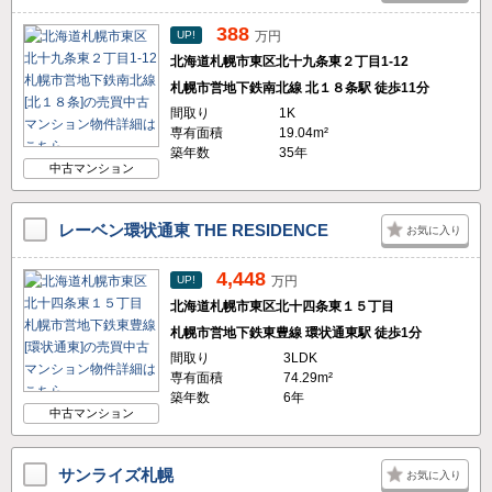
388
UP!
万円
北海道札幌市東区北十九条東２丁目1-12
札幌市営地下鉄南北線 北１８条駅 徒歩11分
間取り
1K
専有面積
19.04m²
築年数
35年
中古マンション
レーベン環状通東 THE RESIDENCE
お気に入り
4,448
UP!
万円
北海道札幌市東区北十四条東１５丁目
札幌市営地下鉄東豊線 環状通東駅 徒歩1分
間取り
3LDK
専有面積
74.29m²
築年数
6年
中古マンション
サンライズ札幌
お気に入り