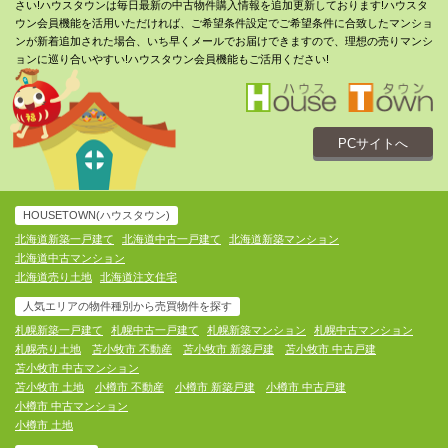
さい!ハウスタウンは毎日最新の中古物件購入情報を追加更新しております!ハウスタ
ウン会員機能を活用いただければ、ご希望条件設定でご希望条件に合致したマンショ
ンが新着追加された場合、いち早くメールでお届けできますので、理想の売りマンシ
ョンに巡り合いやすい!ハウスタウン会員機能もご活用ください!
PCサイトへ
HOUSETOWN(ハウスタウン)
北海道新築一戸建て
北海道中古一戸建て
北海道新築マンション
北海道中古マンション
北海道売り土地
北海道注文住宅
人気エリアの物件種別から売買物件を探す
札幌新築一戸建て
札幌中古一戸建て
札幌新築マンション
札幌中古マンション
札幌売り土地
苫小牧市 不動産
苫小牧市 新築戸建
苫小牧市 中古戸建
苫小牧市 中古マンション
苫小牧市 土地
小樽市 不動産
小樽市 新築戸建
小樽市 中古戸建
小樽市 中古マンション
小樽市 土地