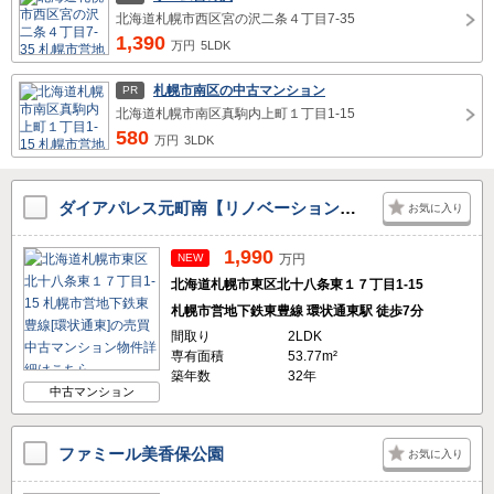
北海道札幌市西区宮の沢二条４丁目7-35
1,390
万円
5LDK
札幌市南区の中古マンション
PR
北海道札幌市南区真駒内上町１丁目1-15
580
万円
3LDK
ダイアパレス元町南【リノベーション施工】
お気に入り
1,990
NEW
万円
北海道札幌市東区北十八条東１７丁目1-15
札幌市営地下鉄東豊線 環状通東駅 徒歩7分
間取り
2LDK
専有面積
53.77m²
築年数
32年
中古マンション
ファミール美香保公園
お気に入り