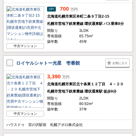
700
UP!
万円
北海道札幌市東区本町二条９丁目2-15
札幌市営地下鉄東豊線 環状通東駅 バス乗車8分
間取り
3LDK
専有面積
65.75m²
築年数
45年
中古マンション
ロイヤルシャトー光星 壱番館
お気に入り
3,390
万円
北海道札幌市東区北十条東１２丁目 ４－２０
札幌市営地下鉄東豊線 環状通東駅 徒歩9分
間取り
2LDK
専有面積
80.92m²
築年数
37年
中古マンション
ハウスドゥ 宮の沢駅前 札幌アポロ株式会社