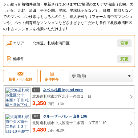
ンが続々新着物件追加・更新されております!ご希望のエリアや沿線（真栄、美
しが丘、北野、清田、平岡公園、里塚、里塚緑ヶ丘など）、価格、間取りなど
でのマンション検索はもちろんのこと、即入居可なリフォーム済中古マンショ
ンや、ペット飼育可なマンションなどさまざまなこだわり条件で札幌市清田区
の中古マンションを検索いただけます!
エリア
北海道、札幌市清田区
変更
他条件
変更
新着メール登録
条件保存
ネベル札幌 legend core
PR
北海道札幌市北区北十一条西１丁目
3,350
万円
1LDK
クルーザーバレー山鼻 106
PR
北海道札幌市中央区南十二条西１３丁目1-10
3,480
万円
4LDK