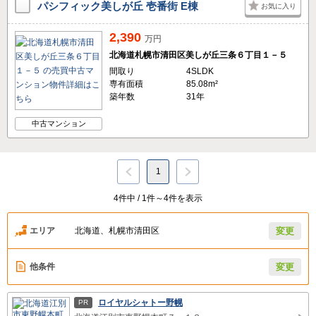
パシフィック美しが丘 壱番街 E棟
お気に入り
2,390
万円
北海道札幌市清田区美しが丘三条６丁目１－５
間取り
4SLDK
専有面積
85.08m²
築年数
31年
中古マンション
1
4件中 / 1件～4件を表示
エリア
北海道、札幌市清田区
変更
他条件
変更
ロイヤルシャトー野幌
PR