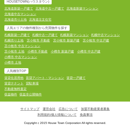
HOUSETOWN(ハウスタウン)
北海道新築一戸建て
北海道中古一戸建て
北海道新築マンション
北海道中古マンション
北海道売り土地
北海道注文住宅
人気エリアの物件種別から売買物件を探す
札幌新築一戸建て
札幌中古一戸建て
札幌新築マンション
札幌中古マンション
札幌売り土地
苫小牧市 不動産
苫小牧市 新築戸建
苫小牧市 中古戸建
苫小牧市 中古マンション
苫小牧市 土地
小樽市 不動産
小樽市 新築戸建
小樽市 中古戸建
小樽市 中古マンション
小樽市 土地
人気種別TOP
賃貸住居用他
賃貸アパート・マンション
賃貸一戸建て
賃貸テナント
貸駐車場
不動産無料査定
収益物件
収益非公開物件
サイトマップ
運営会社
広告について
加盟不動産業者募集
利用規約/個人情報について
免責事項
Copyright c 2015 House Town Corporation All rights reserved.