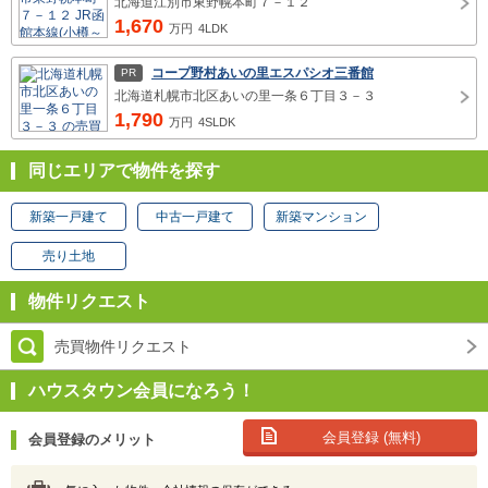
北海道江別市東野幌本町７－１２
1,670
万円
4LDK
コープ野村あいの里エスパシオ三番館
PR
北海道札幌市北区あいの里一条６丁目３－３
1,790
万円
4SLDK
同じエリアで物件を探す
新築一戸建て
中古一戸建て
新築マンション
売り土地
物件リクエスト
売買物件リクエスト
ハウスタウン会員になろう！
会員登録 (無料)
会員登録のメリット