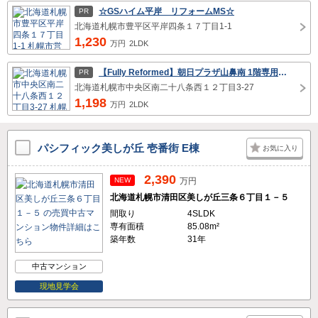
☆GSハイム平岸 リフォームMS☆
PR
北海道札幌市豊平区平岸四条１７丁目1-1
1,230
万円
2LDK
【Fully Reformed】朝日プラザ山鼻南 1階専用庭付！
PR
北海道札幌市中央区南二十八条西１２丁目3-27
1,198
万円
2LDK
パシフィック美しが丘 壱番街 E棟
お気に入り
2,390
NEW
万円
北海道札幌市清田区美しが丘三条６丁目１－５
間取り
4SLDK
専有面積
85.08m²
築年数
31年
中古マンション
現地見学会