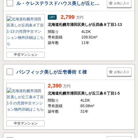
ル・ケレステラスドハウス美しが丘ヒルズ B号 2,799万円
お気に入り
2,799
UP!
万円
北海道札幌市清田区美しが丘四条８丁目1-13
間取り
4LDK
専有面積
109.91m²
築年数
11年
中古マンション
パシフィック美しが丘壱番街 Ｅ棟
お気に入り
2,390
万円
北海道札幌市清田区美しが丘三条６丁目1-5
間取り
4LDK
専有面積
85.08m²
築年数
31年
中古マンション